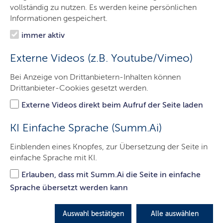
mitmischen, und Eltern, die sich zum Wohle ihrer
vollständig zu nutzen. Es werden keine persönlichen
Kinder einmischen. Frauen und Männer, die sich in
Informationen gespeichert.
den Klassen-, Schul- oder Landeselternbeirat (
LEB
)
immer aktiv
wählen lassen.
Externe Videos (z.B. Youtube/Vimeo)
LETZTE AKTUALISIERUNG: 01.07.2026
Bei Anzeige von Drittanbietern-Inhalten können
Inhalte dieser Seite
Drittanbieter-Cookies gesetzt werden.
Externe Videos direkt beim Aufruf der Seite laden
Elternvertretungen - Wahlrecht
KI Einfache Sprache (Summ.Ai)
Die Landesverordnung über die Wahl der Elternbeiräte
Einblenden eines Knopfes, zur Übersetzung der Seite in
an öffentlichen Schulen regelt die Wahlen für
einfache Sprache mit KI.
Klasseneltern-, Schuleltern-, Kreiseltern- und
Landeselternbeiräte.
Erlauben, dass mit Summ.Ai die Seite in einfache
Sie schreibt grundsätzlich fest, dass bei Wahlen und
Sprache übersetzt werden kann
Abstimmungen in Elternversammlungen jeder Elternteil
jeweils eine Stimme pro Kind hat. Ist jedoch nur ein
Auswahl bestätigen
Alle auswählen
Elternteil vorhanden oder in Elternversammlungen