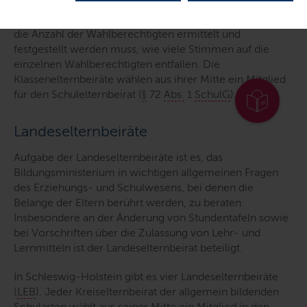
anwesend, hat dieser zwei Stimmen pro Kind (
§
69
Abs.
3
SchulG
). Daraus folgt, dass bei Elternversammlungen
die Anzahl der Wahlberechtigten ermittelt
und
festgestellt werden muss, wie viele Stimmen auf die
einzelnen Wahlberechtigten entfallen. Die
Klassenelternbeiräte wählen aus ihrer Mitte ein Mitglied
für den Schulelternbeirat (
§
72
Abs.
1
SchulG
).
Landeselternbeiräte
Aufgabe der Landeselternbeiräte ist es, das
Bildungsministerium in wichtigen allgemeinen Fragen
des Erziehungs- und Schulwesens, bei denen die
Belange der Eltern berührt werden, zu beraten.
Insbesondere an der Änderung von Stundentafeln sowie
bei Vorschriften über die Zulassung von Lehr- und
Lernmitteln ist der Landeselternbeirat beteiligt.
In Schleswig-Holstein gibt es vier Landeselternbeiräte
(
LEB
). Jeder Kreiselternbeirat der allgemein bildenden
Schularten wählt aus seiner Mitte ein Mitglied in den