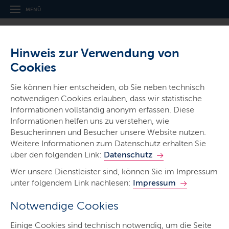
MENÜ
Hinweis zur Verwendung von
Cookies
Thema
Sie können hier entscheiden, ob Sie neben technisch
Eltern
notwendigen Cookies erlauben, dass wir statistische
Informationen vollständig anonym erfassen. Diese
Informationen helfen uns zu verstehen, wie
Besucherinnen und Besucher unsere Website nutzen.
Weitere Informationen zum Datenschutz erhalten Sie
über den folgenden Link:
Datenschutz
Elternarbeit in der Schule
Wer unsere Dienstleister sind, können Sie im Impressum
unter folgendem Link nachlesen:
Impressum
Der Landeselternbeirat (
LEB
) ist ein wichtiges
Notwendige Cookies
Instrument der Elternarbeit. Die Schulen in Schleswig-
Holstein brauchen aktive Eltern: Eltern, die
Einige Cookies sind technisch notwendig, um die Seite