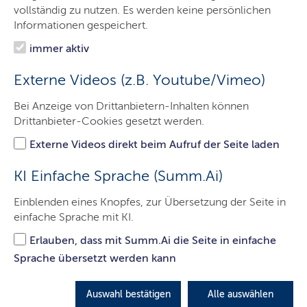
vollständig zu nutzen. Es werden keine persönlichen
Informationen gespeichert.
Auf Facebook teilen
immer aktiv
Externe Videos (z.B. Youtube/Vimeo)
Auf Linkedin teilen
Bei Anzeige von Drittanbietern-Inhalten können
Drittanbieter-Cookies gesetzt werden.
Auf X teilen
Externe Videos direkt beim Aufruf der Seite laden
KI Einfache Sprache (Summ.Ai)
Einblenden eines Knopfes, zur Übersetzung der Seite in
einfache Sprache mit KI.
Kontakt
Impressum
Datenschutz
Sitemap
Barrierefreiheit
Erlauben, dass mit Summ.Ai die Seite in einfache
Sprache übersetzt werden kann
Auswahl bestätigen
Alle auswählen