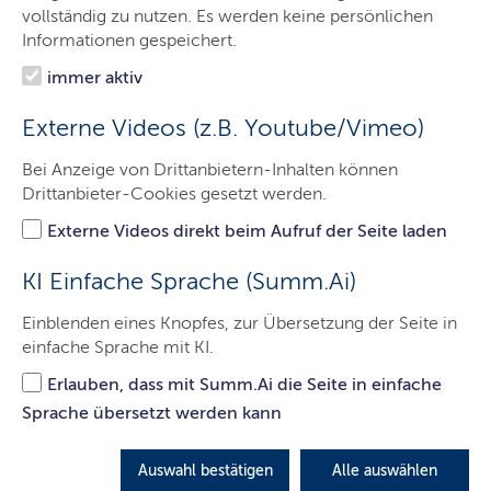
vollständig zu nutzen. Es werden keine persönlichen
M
enschen und Umwelt profitieren von den
Informationen gespeichert.
vielfältigen positiven Umweltauswirkungen des
immer aktiv
Ökolandbaus. Die Landesregierung hat sich das
ehrgeizige Ziel gesetzt, den Anteil ökologisch
Externe Videos (z.B. Youtube/Vimeo)
wirtschaftender Betriebe zu verdoppeln.
Bei Anzeige von Drittanbietern-Inhalten können
Drittanbieter-Cookies gesetzt werden.
Das Landwirtschaftsministerium Schleswig-Holstein
hat die Erstellung eines Bio-Marktberichtes in
Externe Videos direkt beim Aufruf der Seite laden
Auftrag gegeben. Der Bericht identifiziert Angebot
und Nachfrage an Bio-Produkten in Schleswig-
KI Einfache Sprache (Summ.Ai)
Holstein und Hamburg und vermittelt Informationen
Einblenden eines Knopfes, zur Übersetzung der Seite in
über regionale Anbau-, Vermarktungs- und
einfache Sprache mit KI.
Verarbeitungspotentiale.
Erlauben, dass mit Summ.Ai die Seite in einfache
Zum Bericht 2025
Sprache übersetzt werden kann
Anhang zum Bericht
Auswahl bestätigen
Alle auswählen