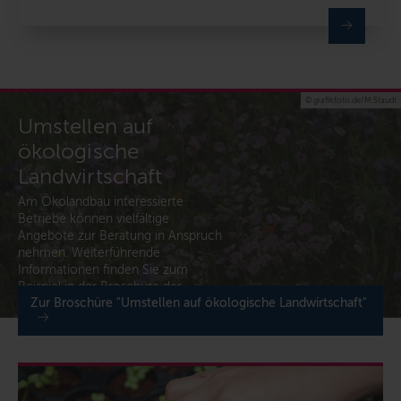
© grafikfoto.de/M.Staudt
Umstellen auf
ökologische
Landwirtschaft
Am Ökolandbau interessierte
Betriebe können vielfältige
Angebote zur Beratung in Anspruch
nehmen. Weiterführende
Informationen finden Sie zum
Beispiel in der Broschüre der
Zur Broschüre "Umstellen auf ökologische Landwirtschaft"
Landwirtschaftskammer oder beim
Netzwerk Ökolandbau.