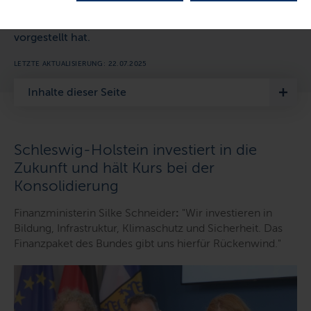
Haushaltsentwurf für das kommende Jahr, den
Finanzministerin Dr. Silke Schneider nun in Kiel
vorgestellt hat.
LETZTE AKTUALISIERUNG: 22.07.2025
Inhalte dieser Seite
Schleswig-Holstein investiert in die
Zukunft und hält Kurs bei der
Konsolidierung
Finanzministerin Silke Schneider
:
"
Wir investieren in
Bildung, Infrastruktur, Klimaschutz und Sicherheit. Das
Finanzpaket des Bundes gibt uns hierfür Rückenwind
."