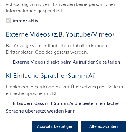
Ministerin
vollständig zu nutzen. Es werden keine persönlichen
Informationen gespeichert.
Ministerium
immer aktiv
Themen
Externe Videos (z.B. Youtube/Vimeo)
Service
Bei Anzeige von Drittanbietern-Inhalten können
Karriere
Drittanbieter-Cookies gesetzt werden.
Presse
Externe Videos direkt beim Aufruf der Seite laden
Kontakt
KI Einfache Sprache (Summ.Ai)
Einblenden eines Knopfes, zur Übersetzung der Seite in
einfache Sprache mit KI.
Landesregierung stellt
Erlauben, dass mit Summ.Ai die Seite in einfache
Haushaltsentwurf 2026 vor
Sprache übersetzt werden kann
Investieren mit Weitsicht, Konsolidieren mit
Verantwortung – unter diesem Credo steht der
Auswahl bestätigen
Alle auswählen