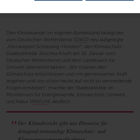
LETZTE AKTUALISIERUNG: 16.01.2024
Den Klimawandel im eigenen Bundesland belegt der
vom Deutschen Wetterdienst (
DWD
) neu aufgelegte
„Klimareport Schleswig-Holstein“, den Klimaschutz-
Staatssekretär Joschka Knuth am 16. Januar vom
Deutschen Wetterdienst und dem Landesamt für
Umwelt überreicht bekam.
„Wir müssen den
Klimaschutz entschlossen und mit gemeinsamer Kraft
angehen und uns schon heute auf nicht zu vermeidende
Folgen einstellen“,
machte der Staatssekretär im
Ministerium für Energiewende, Klimaschutz, Umwelt
und Natur (
MEKUN
) deutlich.
Der Klimabericht gibt uns Hinweise für
dringend notwendige Klimaschutz- und
Klimaanpassungsmaßnahmen