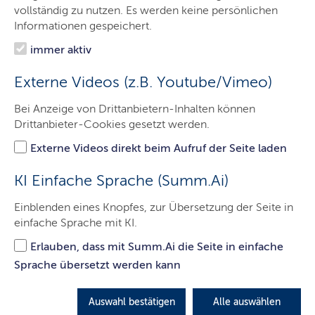
Minister
vollständig zu nutzen. Es werden keine persönlichen
Informationen gespeichert.
Ministerium
immer aktiv
Themen
Externe Videos (z.B. Youtube/Vimeo)
Presse
Bei Anzeige von Drittanbietern-Inhalten können
Service
Drittanbieter-Cookies gesetzt werden.
Kontakt
Externe Videos direkt beim Aufruf der Seite laden
KI Einfache Sprache (Summ.Ai)
Neuauflage des Klimareports zeigt
Einblenden eines Knopfes, zur Übersetzung der Seite in
einfache Sprache mit KI.
Folgen des Klimawandels für
Schleswig-Holstein
Erlauben, dass mit Summ.Ai die Seite in einfache
Sprache übersetzt werden kann
Von Temperatur- bis Meeresanstieg - Auswirkungen
auch im Echten Norden zu spüren.
Auswahl bestätigen
Alle auswählen