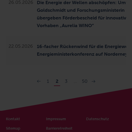
26.05.2026
Die Energie der Wellen abschöpfen: Umwe
Goldschmidt und Forschungsministerin St
übergeben Förderbescheid für innovatives
Vorhaben „Aurelia WINO“
22.05.2026
16-facher Rückenwind für die Energiewen
Energieministerkonferenz auf Norderney
1
2
3
…
50
Kontakt
Impressum
Datenschutz
Sitemap
Barrierefreiheit