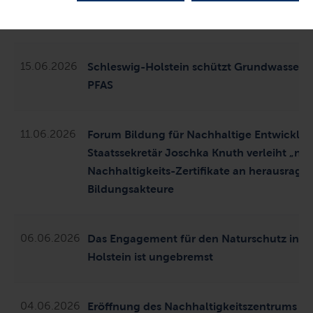
Eckernförde
15.06.2026
Schleswig-Holstein schützt Grundwasser st
PFAS
11.06.2026
Forum Bildung für Nachhaltige Entwicklun
Staatssekretär Joschka Knuth verleiht „nu
Nachhaltigkeits-Zertifikate an herausrage
Bildungsakteure
06.06.2026
Das Engagement für den Naturschutz in S
Holstein ist ungebremst
04.06.2026
Eröffnung des Nachhaltigkeitszentrums D