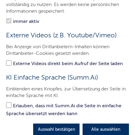
Minister
vollständig zu nutzen. Es werden keine persönlichen
Informationen gespeichert.
Ministerium
immer aktiv
Themen
Externe Videos (z.B. Youtube/Vimeo)
Presse
Bei Anzeige von Drittanbietern-Inhalten können
Service
Drittanbieter-Cookies gesetzt werden.
Kontakt
Externe Videos direkt beim Aufruf der Seite laden
KI Einfache Sprache (Summ.Ai)
500
Ergebnisse
Einblenden eines Knopfes, zur Übersetzung der Seite in
1
2
3
…
50
einfache Sprache mit KI.
Erlauben, dass mit Summ.Ai die Seite in einfache
Sprache übersetzt werden kann
DATUM
TITEL
Auswahl bestätigen
Alle auswählen
17.06.2026
Die Meeresschutzstation Ostsee kommt n