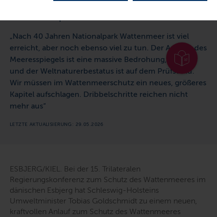
Nullnutzungszonen für den
Nationalpark Wattenmeer
„Nach 40 Jahren Nationalpark Wattenmeer ist viel
erreicht, aber noch ebenso viel zu tun. Der Anstieg des
Meeresspiegels ist eine massive Bedrohung,
und der Weltnaturerbestatus ist auf dem Prüfstand.
Wir müssen im Wattenmeerschutz ein neues, größeres
Kapitel aufschlagen. Dribbelschritte reichen nicht
mehr aus“
LETZTE AKTUALISIERUNG: 29.05.2026
ESBJERG/KIEL. Bei der 15. Trilateralen
Regierungskonferenz zum Schutz des Wattenmeeres im
dänischen Esbjerg hat Schleswig-Holsteins
Umweltminister Tobias Goldschmidt zu einem neuen,
kraftvollen Anlauf zum Schutz des Wattenmeeres