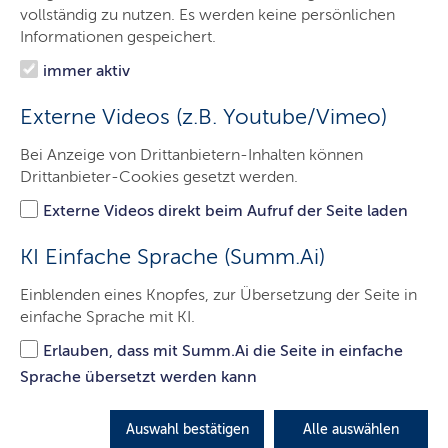
Minister
vollständig zu nutzen. Es werden keine persönlichen
Informationen gespeichert.
Ministerium
immer aktiv
Themen
Externe Videos (z.B. Youtube/Vimeo)
Presse
Bei Anzeige von Drittanbietern-Inhalten können
Service
Drittanbieter-Cookies gesetzt werden.
Kontakt
Externe Videos direkt beim Aufruf der Seite laden
KI Einfache Sprache (Summ.Ai)
Zur internationalen
Einblenden eines Knopfes, zur Übersetzung der Seite in
einfache Sprache mit KI.
Wattenmeerkonferenz zieht
Tobias Goldschmidt ein
Erlauben, dass mit Summ.Ai die Seite in einfache
Sprache übersetzt werden kann
gemischtes Fazit und fordert
marine Ranger und mehr
Auswahl bestätigen
Alle auswählen