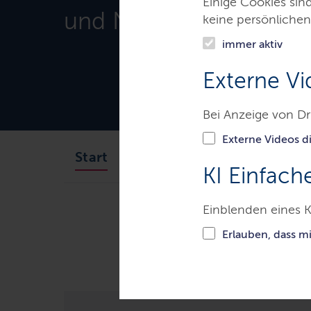
Einige Cookies sin
und Natur
keine persönlichen
immer aktiv
Externe Vi
Bei Anzeige von Dr
Externe Videos di
Minister
Ministerium
Start
KI Einfach
Einblenden eines K
Ministerien & Behörden
Mini
Künftige Förderung von Erneuerbar
Erlauben, dass m
zügige Umsetzung