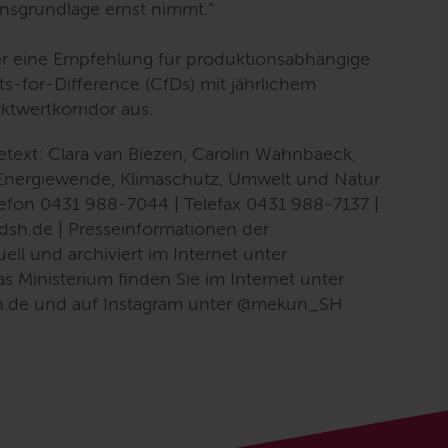
nsgrundlage ernst nimmt.“
r eine Empfehlung für produktionsabhängige
ts-for-Difference (CfDs) mit jährlichem
twertkorridor aus.
setext: Clara van Biezen, Carolin Wahnbaeck,
r Energiewende, Klimaschutz, Umwelt und Natur
Telefon 0431 988-7044 | Telefax 0431 988-7137 |
dsh.de | Presseinformationen der
ell und archiviert im Internet unter
s Ministerium finden Sie im Internet unter
n.de und auf Instagram unter @mekun_SH