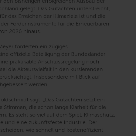
 den bisherigen erfolgreichen Ausbau der
chland gelegt. Das Gutachten unterstreicht,
ür das Erreichen der Klimaziele ist und die
der Förderinstrumente für die Erneuerbaren
von 2026 hinaus.
Meyer forderten ein zügiges
e offizielle Beteiligung der Bundesländer
eine praktikable Anschlussregelung noch
ei die Akteursvielfalt in den kursierenden
rücksichtigt. Insbesondere mit Blick auf
chgebessert werden.
Goldschmidt sagt:
„Das Gutachten setzt ein
le Stimmen, die schon lange Klarheit für die
. Es steht so viel auf dem Spiel: Klimaschutz,
e und eine zukunftsfeste Industrie. Der
cheiden, wie schnell und kosteneffizient