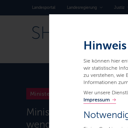
Landes­portal
Landes­regierung
Justiz
Hinweis
Sie können hier e
wir statistische I
zu verstehen, wie
Informationen zum
Wer unsere Dienstl
Ministerien & Behörden
Impressum
Ministerium für Energi
Notwendig
wende, Klimaschutz, 