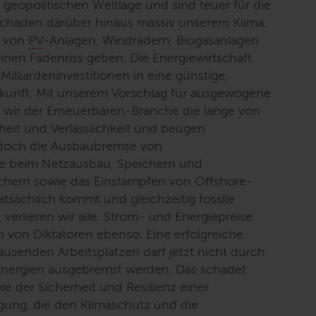
geopolitischen Weltlage und sind teuer für die
 schaden darüber hinaus massiv unserem Klima.
s von
PV
-Anlagen, Windrädern, Biogasanlagen
inen Fadenriss geben. Die Energiewirtschaft
Milliardeninvestitionen in eine günstige,
ukunft. Mit unserem Vorschlag für ausgewogene
n wir der Erneuerbaren-Branche die lange von
heit und Verlässlichkeit und beugen
edoch die Ausbaubremse von
he beim Netzausbau, Speichern und
ächern sowie das Einstampfen von Offshore-
tsächlich kommt und gleichzeitig fossile
 verlieren wir alle. Strom- und Energiepreise
 von Diktatoren ebenso. Eine erfolgreiche
usenden Arbeitsplätzen darf jetzt nicht durch
 Energien ausgebremst werden. Das schadet
 der Sicherheit und Resilienz einer
gung, die den Klimaschutz und die