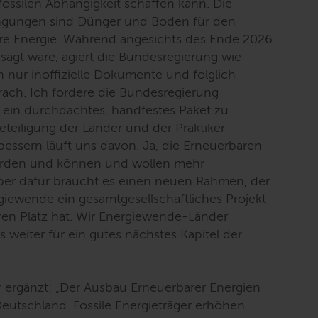
ossilen Abhängigkeit schaffen kann. Die
gungen sind Dünger und Boden für den
re Energie. Während angesichts des Ende 2026
gt wäre, agiert die Bundesregierung wie
en nur inoffizielle Dokumente und folglich
brach. Ich fordere die Bundesregierung
s ein durchdachtes, handfestes Paket zu
eteiligung der Länder und der Praktiker
bessern läuft uns davon. Ja, die Erneuerbaren
orden und können und wollen mehr
er dafür braucht es einen neuen Rahmen, der
rgiewende ein gesamtgesellschaftliches Projekt
hren Platz hat. Wir Energiewende-Länder
 weiter für ein gutes nächstes Kapitel der
 ergänzt:
„Der Ausbau Erneuerbarer Energien
Deutschland. Fossile Energieträger erhöhen