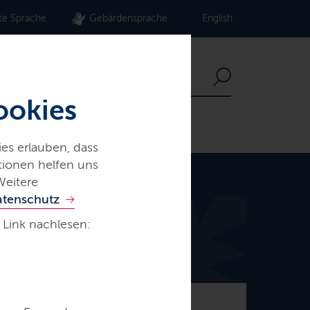
te Sprache
Gebärdensprache
English
ookies
es erlauben, dass
ationen helfen uns
Weitere
atenschutz
 Link nachlesen:
© Frank Peter