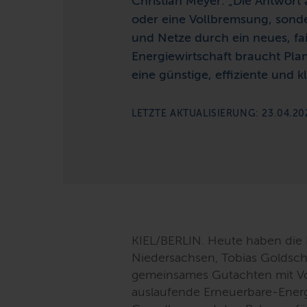
Christian Meyer:
„Die Antwort a
oder eine Vollbremsung, sond
und Netze durch ein neues, fa
Energiewirtschaft braucht Plan
eine günstige, effiziente und 
LETZTE AKTUALISIERUNG: 23.04.20
KIEL/BERLIN. Heute haben die 
Niedersachsen, Tobias Goldschm
gemeinsames Gutachten mit Vo
auslaufende Erneuerbare-Ener