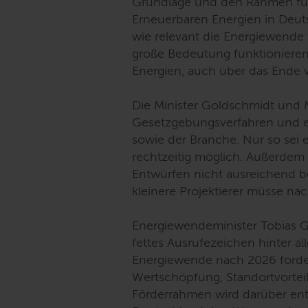
Grundlage und den Rahmen für
Erneuerbaren Energien in Deuts
wie relevant die Energiewende f
große Bedeutung funktionieren
Energien, auch über das Ende 
Die Minister Goldschmidt und 
Gesetzgebungsverfahren und ein
sowie der Branche. Nur so sei 
rechtzeitig möglich. Außerdem s
Entwürfen nicht ausreichend be
kleinere Projektierer müsse na
Energiewendeminister Tobias 
fettes Ausrufezeichen hinter al
Energiewende nach 2026 fordern
Wertschöpfung, Standortvorteil
Förderrahmen wird darüber ents