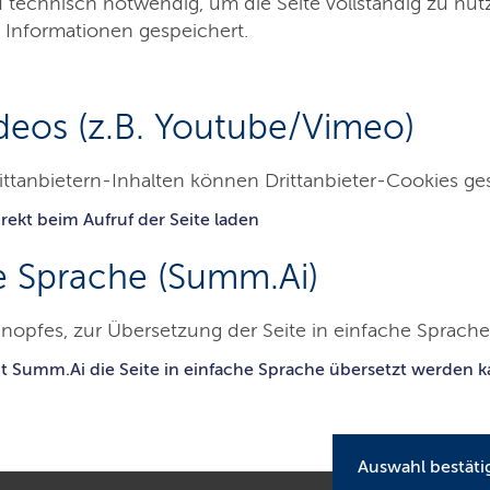
d technisch notwendig, um die Seite vollständig zu nu
 Informationen gespeichert.
Minist
deos (z.B. Youtube/Vimeo)
ittanbietern-Inhalten können Drittanbieter-Cookies ge
rekt beim Aufruf der Seite laden
Themen
Presse
Service
Kontakt
e Sprache (Summ.Ai)
nopfes, zur Übersetzung der Seite in einfache Sprache 
sterium für Energiewende, Klimaschutz, Umwelt und Natur
Presse
en Energien: Energiewendeländer Niedersachsen und Schleswig-Holst
it Summ.Ai die Seite in einfache Sprache übersetzt werden 
Auswahl bestäti