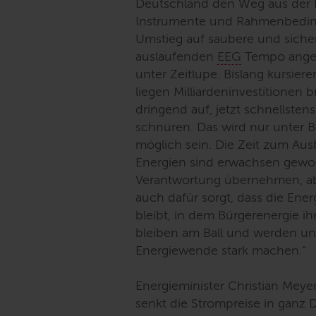
Deutschland den Weg aus der f
Instrumente und Rahmenbedin
Umstieg auf saubere und siche
auslaufenden
EEG
Tempo angesa
unter Zeitlupe. Bislang kursier
liegen Milliardeninvestitionen 
dringend auf, jetzt schnellsten
schnüren. Das wird nur unter B
möglich sein. Die Zeit zum Aus
Energien sind erwachsen gew
Verantwortung übernehmen, ab
auch dafür sorgt, dass die Ene
bleibt, in dem Bürgerenergie i
bleiben am Ball und werden uns
Energiewende stark machen.“
Energieminister Christian Meyer
senkt die Strompreise in ganz 