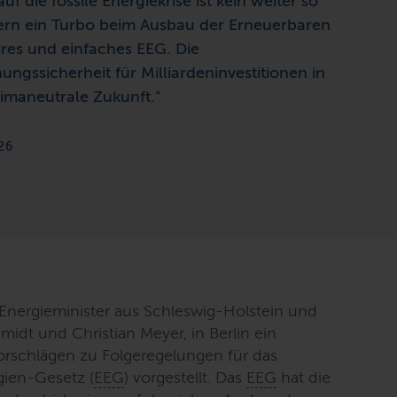
uf die fossile Energiekrise ist kein weiter so
ern ein Turbo beim Ausbau der Erneuerbaren
ires und einfaches EEG. Die
ungssicherheit für Milliardeninvestitionen in
klimaneutrale Zukunft.“
26
Energieminister aus Schleswig-Holstein und
idt und Christian Meyer, in Berlin ein
rschlägen zu Folgeregelungen für das
gien-Gesetz (
EEG
) vorgestellt. Das
EEG
hat die