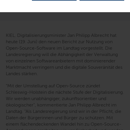
LETZTE AKTUALISIERUNG: 19.06.2020
KIEL. Digitalisierungsminister Jan Philipp Albrecht hat
heute (19. Juni) den neuen Bericht zur Nutzung von
Open-Source-Software
im Landtag vorgestellt. Die
Landesregierung will die Abhängigkeit der Verwaltung
von einzelnen Softwareanbietern mit dominierender
Marktmacht verringern und die digitale Souveränität des
Landes stärken.
"Mit der Umstellung auf
Open-Source
zündet
Schleswig-Holstein die nächste Stufe der Digitalisierung.
Wir werden unabhängiger, zukunftsorientier und
ökologischer"
, kommentierte Jan Philipp Albrecht im
Landtag.
"Als Landesregierung sind wir in der Pflicht, die
Daten der Bürgerinnen und Bürger zu schützen. Mit
einem flächendeckenden Wandel hin zu
Open-Source
-