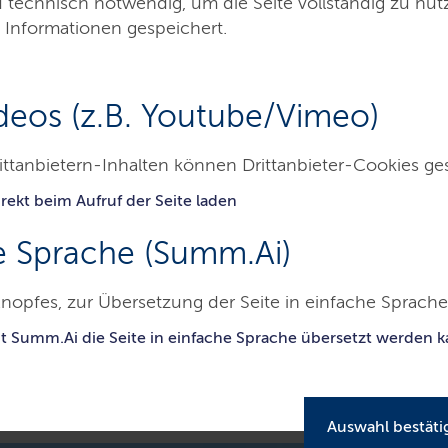
d technisch notwendig, um die Seite vollständig zu nu
 Informationen gespeichert.
deos (z.B. Youtube/Vimeo)
ittanbietern-Inhalten können Drittanbieter-Cookies ge
rekt beim Aufruf der Seite laden
Denkmale
Aktuelles
Service
Kontakt
e Sprache (Summ.Ai)
esamt für Denkmalpflege
nopfes, zur Übersetzung der Seite in einfache Sprache 
it Summ.Ai die Seite in einfache Sprache übersetzt werden 
Aktuelle Meldungen
Auswahl bestäti