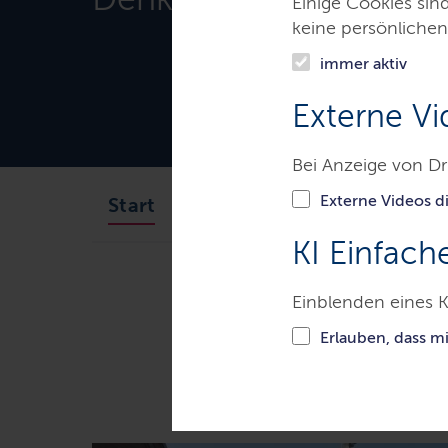
Einige Cookies sin
keine persönlichen
immer aktiv
Externe Vi
Bei Anzeige von Dr
Externe Videos di
Organisation
Themen
Start
KI Einfach
Ministerien & Behörden
Land
Einblenden eines K
Erlauben, dass m