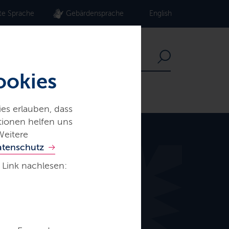
te Sprache
Gebärdensprache
English
ookies
es erlauben, dass
ationen helfen uns
Weitere
atenschutz
 Link nachlesen: