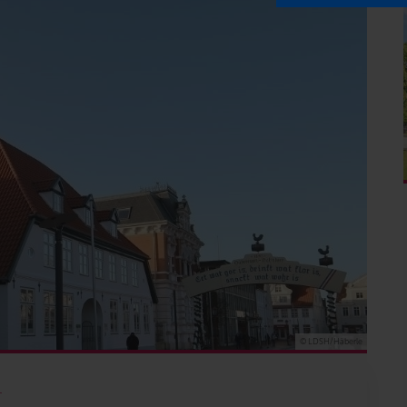
© LDSH/Häberle
L