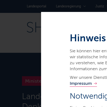
Landes­portal
Landes­regierung
Justiz
Hinweis
Sie können hier e
wir statistische I
zu verstehen, wie
Informationen zum
Wer unsere Dienstl
Ministerien & Behörden
Impressum
Landesamt für
Notwendig
Denkmalpflege