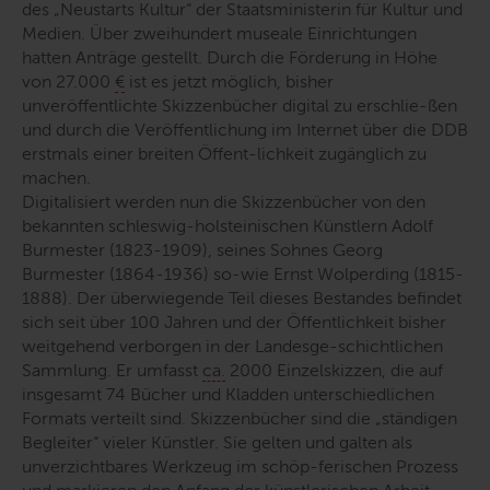
des „Neustarts Kultur“ der Staatsministerin für Kultur und
Medien. Über zweihundert museale Einrichtungen
hatten Anträge gestellt. Durch die Förderung in Höhe
von 27.000
€
ist es jetzt möglich, bisher
unveröffentlichte Skizzenbücher digital zu erschlie-ßen
und durch die Veröffentlichung im Internet über die DDB
erstmals einer breiten Öffent-lichkeit zugänglich zu
machen.
Digitalisiert werden nun die Skizzenbücher von den
bekannten schleswig-holsteinischen Künstlern Adolf
Burmester (1823-1909), seines Sohnes Georg
Burmester (1864-1936) so-wie Ernst Wolperding (1815-
1888). Der überwiegende Teil dieses Bestandes befindet
sich seit über 100 Jahren und der Öffentlichkeit bisher
weitgehend verborgen in der Landesge-schichtlichen
Sammlung. Er umfasst
ca.
2000 Einzelskizzen, die auf
insgesamt 74 Bücher und Kladden unterschiedlichen
Formats verteilt sind. Skizzenbücher sind die „ständigen
Begleiter“ vieler Künstler. Sie gelten und galten als
unverzichtbares Werkzeug im schöp-ferischen Prozess