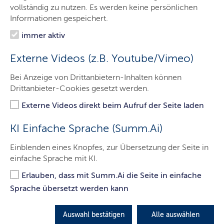
Bibliothek
vollständig zu nutzen. Es werden keine persönlichen
Informationen gespeichert.
Digitales Zentrum
immer aktiv
Sammlungen
Externe Videos (z.B. Youtube/Vimeo)
Veranstaltungen
Bei Anzeige von Drittanbietern-Inhalten können
Presse
Drittanbieter-Cookies gesetzt werden.
Service
Externe Videos direkt beim Aufruf der Seite laden
Kontakt
KI Einfache Sprache (Summ.Ai)
Einblenden eines Knopfes, zur Übersetzung der Seite in
einfache Sprache mit KI.
Schleswig-Holsteinische
Erlauben, dass mit Summ.Ai die Seite in einfache
Landesbibliothek erhält den
Sprache übersetzt werden kann
Zuschlag zur Digitalisierung
schleswig-holsteinischer
Auswahl bestätigen
Alle auswählen