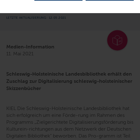
Skizzenbücher
LETZTE AKTUALISIERUNG: 12.05.2021
Medien-Information
11. Mai 2021
Schleswig-Holsteinische Landesbibliothek erhält den
Zuschlag zur Digitalisierung schleswig-holsteinischer
Skizzenbücher
KIEL Die Schleswig-Holsteinische Landesbibliothek hat
sich erfolgreich um eine Förde-rung im Rahmen des
Programms „Zielgerichtete Digitalisierungsförderung bis
Kulturein-richtungen aus dem Netzwerk der Deutschen
Digitalen Bibliothek“ beworben. Das Pro-gramm ist Teil