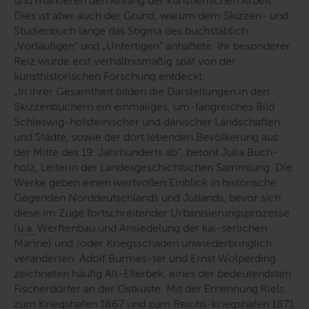
und markieren den Anfang der künstlerischen Arbeit.
Dies ist aber auch der Grund, warum dem Skizzen- und
Studienbuch lange das Stigma des buchstäblich
„Vorläufigen“ und „Unfertigen“ anhaftete. Ihr besonderer
Reiz wurde erst verhältnismäßig spät von der
kunsthistorischen Forschung entdeckt.
„In ihrer Gesamtheit bilden die Darstellungen in den
Skizzenbüchern ein einmaliges, um-fangreiches Bild
Schleswig-holsteinischer und dänischer Landschaften
und Städte, sowie der dort lebenden Bevölkerung aus
der Mitte des 19. Jahrhunderts ab
“, betont Julia Buch-
holz, Leiterin der Landesgeschichtlichen Sammlung. Die
Werke geben einen wertvollen Einblick in historische
Gegenden Norddeutschlands und Jütlands, bevor sich
diese im Zuge fortschreitender Urbanisierungsprozesse
(
u.a.
Werftenbau und Ansiedelung der kai-serlichen
Marine) und /oder Kriegsschäden unwiederbringlich
veränderten. Adolf Burmes-ter und Ernst Wolperding
zeichneten häufig Alt-Ellerbek, eines der bedeutendsten
Fischerdörfer an der Ostküste. Mit der Ernennung Kiels
zum Kriegshafen 1867 und zum Reichs-kriegshafen 1871