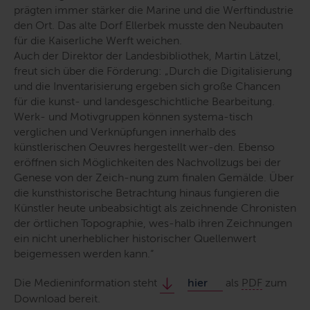
prägten immer stärker die Marine und die Werftindustrie
den Ort. Das alte Dorf Ellerbek musste den Neubauten
für die Kaiserliche Werft weichen.
Auch der Direktor der Landesbibliothek, Martin Lätzel,
freut sich über die Förderung:
„Durch die Digitalisierung
und die Inventarisierung ergeben sich große Chancen
für die kunst- und landesgeschichtliche Bearbeitung.
Werk- und Motivgruppen können systema-tisch
verglichen und Verknüpfungen innerhalb des
künstlerischen Oeuvres hergestellt wer-den. Ebenso
eröffnen sich Möglichkeiten des Nachvollzugs bei der
Genese von der Zeich-nung zum finalen Gemälde. Über
die kunsthistorische Betrachtung hinaus fungieren die
Künstler heute unbeabsichtigt als zeichnende Chronisten
der örtlichen Topographie, wes-halb ihren Zeichnungen
ein nicht unerheblicher historischer Quellenwert
beigemessen werden kann.“
Die Medieninformation steht
hier
als
PDF
zum
Download bereit.