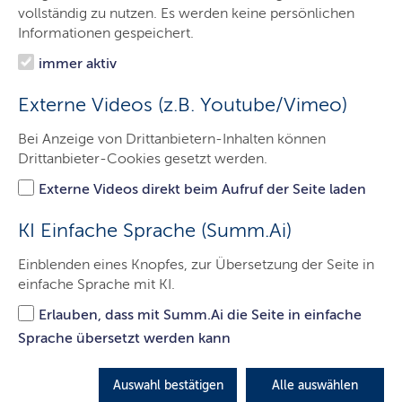
IQSH
vollständig zu nutzen. Es werden keine persönlichen
Informationen gespeichert.
Arbeitsfelder
immer aktiv
Themen
Externe Videos (z.B. Youtube/Vimeo)
Termine
Bei Anzeige von Drittanbietern-Inhalten können
Publikationen
Drittanbieter-Cookies gesetzt werden.
Service
Externe Videos direkt beim Aufruf der Seite laden
Kontakt
KI Einfache Sprache (Summ.Ai)
Einblenden eines Knopfes, zur Übersetzung der Seite in
einfache Sprache mit KI.
VERA – Vergleichsarbeiten
Erlauben, dass mit Summ.Ai die Seite in einfache
Mit flächendeckenden Vergleichsarbeiten (VERA)
Sprache übersetzt werden kann
können Lehrkräfte die Leistungen ihrer Schülerinnen
und Schüler klassen- und schulübergreifend
Auswahl bestätigen
Alle auswählen
vergleichen. In Schleswig-Holstein werden in den