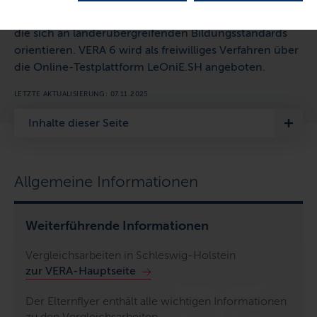
Jahrgängen 3 und 8 Vergleichsarbeiten geschrieben,
die sich an länderübergreifenden Bildungsstandards
orientieren. VERA 6 wird als freiwilliges Verfahren über
die Online-Testplattform LeOniE.SH angeboten.
LETZTE AKTUALISIERUNG: 07.11.2025
Inhalte dieser Seite
Allgemeine Informationen
Weiterführende Informationen
Vergleichsarbeiten in Schleswig-Holstein
zur VERA-Hauptseite
Der Elternflyer enthält alle wichtigen Informationen
zu den Vergleichsarbeiten