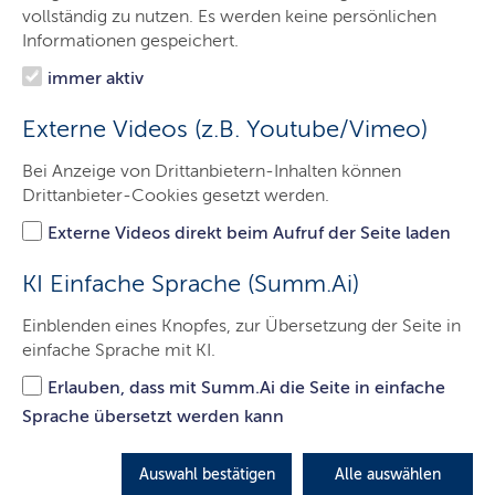
Aktuelles
vollständig zu nutzen. Es werden keine persönlichen
Informationen gespeichert.
Ministerin
immer aktiv
Ministerium
Externe Videos (z.B. Youtube/Vimeo)
Themen
Bei Anzeige von Drittanbietern-Inhalten können
Presse
Drittanbieter-Cookies gesetzt werden.
Service
Externe Videos direkt beim Aufruf der Seite laden
Kontakt
KI Einfache Sprache (Summ.Ai)
Einblenden eines Knopfes, zur Übersetzung der Seite in
einfache Sprache mit KI.
Lernen am anderen Ort
Erlauben, dass mit Summ.Ai die Seite in einfache
Hinweis:
Sprache übersetzt werden kann
Reisekosten werden im Bildungsministerium an
zentraler Stelle bearbeitet. Unser Anliegen ist es
Auswahl bestätigen
Alle auswählen