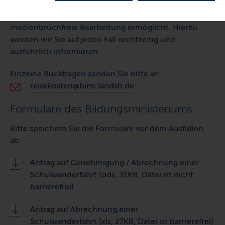
hierbei auch, mittelfristig zusätzlich einen digitalen
Prozess anzubieten zu können, der eine
medienbruchfreie Bearbeitung ermöglicht. Hierzu
werden wir Sie auf jeden Fall rechtzeitig und
ausführlich informieren.
Einzelne Rückfragen senden Sie bitte an
reisekosten@bimi.landsh.de
Formulare des Bildungsministeriums:
Bitte speichern Sie die Formulare vor dem Ausfüllen
ab.
Antrag auf Genehmigung / Abrechnung einer
Schulwanderfahrt (ods, 31KB, Datei ist nicht
barrierefrei)
Antrag auf Abrechnung einer
Schulwanderfahrt (xls, 27KB, Datei ist barrierefrei)