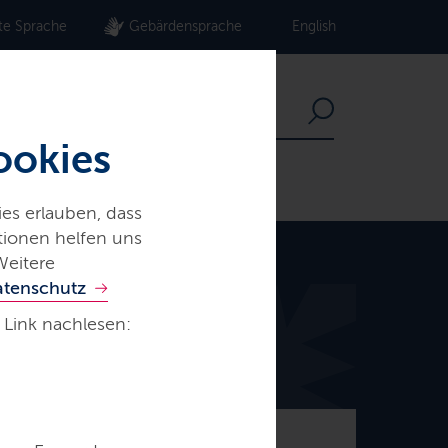
te Sprache
Gebärdensprache
English
ookies
es erlauben, dass
ationen helfen uns
Weitere
atenschutz
 Link nachlesen:
© Frank Peter