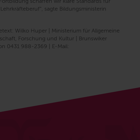
Fortbildung schaffen wir klare Standards für
Lehrkräfteberuf“
, sagte Bildungsministerin
etext: Wilko Huper | Ministerium für Allgemeine
schaft, Forschung und Kultur | Brunswiker
efon 0431 988-2369 |
E-Mail
: