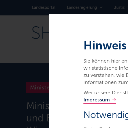
Landes­portal
Landes­regierung
Justiz
Hinweis
Sie können hier e
wir statistische I
zu verstehen, wie
Informationen zum
Ministerien & Behörden
Wer unsere Dienstl
Impressum
Ministerium für Allgem
Notwendig
und Berufliche Bildung