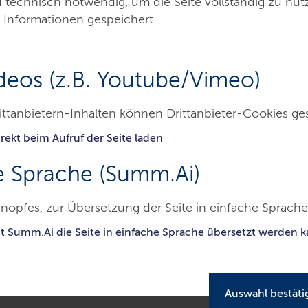
ng und
d technisch notwendig, um die Seite vollständig zu nu
 Informationen gespeichert.
Minist
deos (z.B. Youtube/Vimeo)
ittanbietern-Inhalten können Drittanbieter-Cookies ge
rekt beim Aufruf der Seite laden
Ministerium
Themen
Presse
Service
e Sprache (Summ.Ai)
nopfes, zur Übersetzung der Seite in einfache Sprache 
terium für Allgemeine und Berufliche Bildung, Wissenschaft, Forschun
it Summ.Ai die Seite in einfache Sprache übersetzt werden 
ag:
Auswahl bestäti