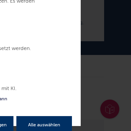
tzen. Es werden
Dr. Dorit Stenke
erin für Allgemeine und Berufliche Bildung,
Wissenschaft, Forschung und Kultur
setzt werden.
Kontakt
mit KI.
g und Kultur
kann
gen
Alle auswählen