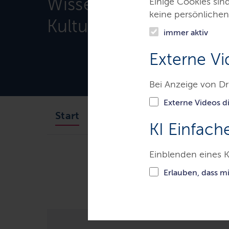
Wissenschaft, Forschu
Einige Cookies sin
keine persönlichen
Kultur
immer aktiv
Externe Vi
Bei Anzeige von Dr
Externe Videos di
Aktuelles
Ministerin
Start
KI Einfach
Einblenden eines K
Ministerien & Behörden
Minis
Erlauben, dass m
Bildungsministerin Stenke im Landt