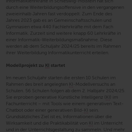
Informatiklehrkräfte in Schleswig-Holstein hat sich
durch eine Weiterbildungsoffensive in den vergangenen
zweieinhalb Jahren fast verdoppelt. Zum Ende des
Jahres 2023 gab es an Gemeinschaftsschulen und
Gymnasien etwa 440 Fachlehrkräfte mit dem Fach
Informatik. Zurzeit sind weitere knapp 60 Lehrkräfte in
einer Informatik-Weiterbildungsmaßnahme. Diese
werden ab dem Schuljahr 2024/25 bereits im Rahmen
ihrer Weiterbildung Informatikunterricht erteilen.
Modellprojekt zu
KI
startet
Im neuen Schuljahr starten die ersten 10 Schulen im
Rahmen des breit angelegten
KI
-Modellversuchs an
Schulen. 56 Schulen folgen ab dem 2. Halbjahr 2024/25.
Sie erproben generative Künstliche Intelligenz (
KI
) im
Fachunterricht – mit Tools wie einem generativen Text-
Chatbot oder einer generativen Bild-
KI
sein.
Grundsätzliches Ziel ist es, Informationen über die
Wirksamkeit und die Praktikabilität von
KI
im Unterricht
und in der Unterrichtsgestaltung zu sammeln. Und mehr