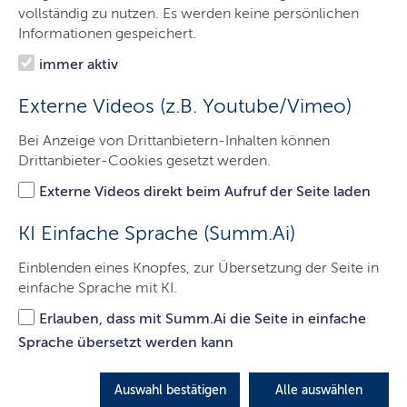
Aktuelles
vollständig zu nutzen. Es werden keine persönlichen
Informationen gespeichert.
Ministerin
immer aktiv
Ministerium
Externe Videos (z.B. Youtube/Vimeo)
Themen
Bei Anzeige von Drittanbietern-Inhalten können
Presse
Drittanbieter-Cookies gesetzt werden.
Service
Externe Videos direkt beim Aufruf der Seite laden
Kontakt
KI Einfache Sprache (Summ.Ai)
Einblenden eines Knopfes, zur Übersetzung der Seite in
einfache Sprache mit KI.
Was ist neu im neuen Schuljahr?
Erlauben, dass mit Summ.Ai die Seite in einfache
Im Schuljahr 2024/25 treten eine Reihe von
Sprache übersetzt werden kann
Änderungen an den Schulen in Schleswig-Holstein in
Kraft.
Auswahl bestätigen
Alle auswählen