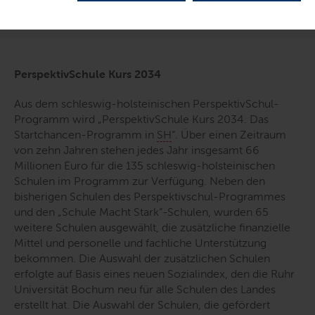
LETZTE AKTUALISIERUNG: 28.08.2024
PerspektivSchule Kurs 2034
Aus dem schleswig-holsteinischen PerspektivSchul-
Programm wird „PerspektivSchule Kurs 2034. Das
Startchancen-Programm in
SH
“. Über einen Zeitraum
von zehn Jahren stehen jedes Jahr insgesamt 66
Millionen Euro für die 135 schleswig-holsteinischen
Schulen im Programm zur Verfügung. Neben den
bisherigen Schulen des Perspektivschul-Programmes
und den „Schule Macht Stark“-Schulen, wurden 65
weitere Schulen ausgewählt, die zusätzliche finanzielle
Mittel und personelle und fachliche Unterstützung
bekommen. Die Auswahl der zusätzlichen Schulen
erfolgte auf Basis eines neuen Sozialindex, den die Ruhr
Universität Bochum neu für alle Schulen des Landes
erstellt hat. Die Auswahl der Schulen, die gefördert