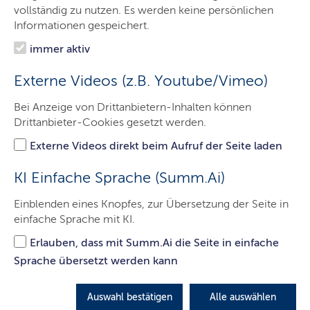
Aktuelles
vollständig zu nutzen. Es werden keine persönlichen
Informationen gespeichert.
Ministerin
immer aktiv
Ministerium
Externe Videos (z.B. Youtube/Vimeo)
Themen
Bei Anzeige von Drittanbietern-Inhalten können
Presse
Drittanbieter-Cookies gesetzt werden.
Service
Externe Videos direkt beim Aufruf der Seite laden
Kontakt
KI Einfache Sprache (Summ.Ai)
Einblenden eines Knopfes, zur Übersetzung der Seite in
einfache Sprache mit KI.
Das Ministerium und seine
Erlauben, dass mit Summ.Ai die Seite in einfache
Aufgaben
Sprache übersetzt werden kann
LETZTE AKTUALISIERUNG: 01.01.2026
Auswahl bestätigen
Alle auswählen