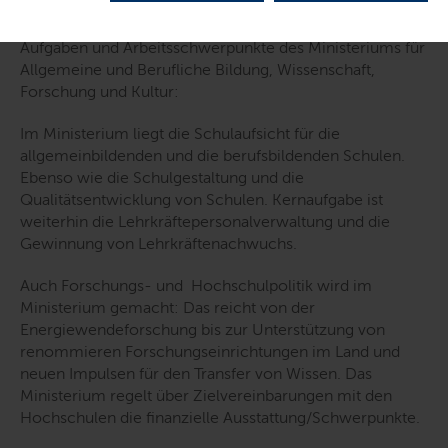
Aufgaben und Arbeitsschwerpunkte des Ministeriums für
Allgemeine und Berufliche Bildung, Wissenschaft,
Forschung und Kultur:
Im Ministerium liegt die Schulaufsicht für die
allgemeinbildenden und die berufsbildenden Schulen.
Ebenso wie die Schulgestaltung und die
Qualitätsentwicklung von Schulen. Kernaufgabe ist
weiterhin die Lehrkräftepersonalverwaltung und die
Gewinnung von Lehrkräftenachwuchs.
Auch Forschungs- und Hochschulpolitik wird im
Ministerium gemacht: Das reicht von der
Energiewendeforschung bis zur Unterstützung von
renommieren Forschungseinrichtungen im Land und
neuen Impulsen für den Transfer von Wissen. Das
Ministerium regelt über Zielvereinbarungen mit den
Hochschulen die finanzielle Ausstattung/Schwerpunkte.