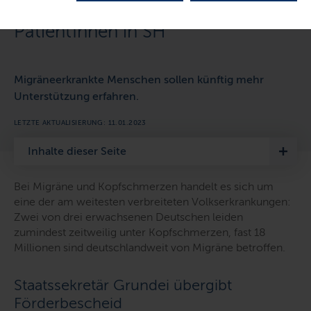
Versorgung von Migräne-
PatientInnen in SH“
Migräneerkrankte Menschen sollen künftig mehr
Unterstützung erfahren.
LETZTE AKTUALISIERUNG: 11.01.2023
Inhalte dieser Seite
Bei Migräne und Kopfschmerzen handelt es sich um
eine der am weitesten verbreiteten Volkserkrankungen:
Zwei von drei erwachsenen Deutschen leiden
zumindest zeitweilig unter Kopfschmerzen, fast 18
Millionen sind deutschlandweit von Migräne betroffen.
Staatssekretär Grundei übergibt
Förderbescheid