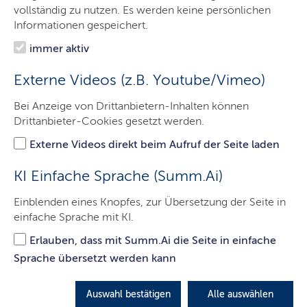
Ministerin
vollständig zu nutzen. Es werden keine persönlichen
Informationen gespeichert.
Ministerium
immer aktiv
Justiz
Externe Videos (z.B. Youtube/Vimeo)
Gesundheit
Bei Anzeige von Drittanbietern-Inhalten können
Themen
Drittanbieter-Cookies gesetzt werden.
Presse
Externe Videos direkt beim Aufruf der Seite laden
Service
KI Einfache Sprache (Summ.Ai)
Kontakt
Einblenden eines Knopfes, zur Übersetzung der Seite in
einfache Sprache mit KI.
Erlauben, dass mit Summ.Ai die Seite in einfache
Staatssekretär Grundei übergibt
Sprache übersetzt werden kann
Förderbescheid für das Projekt
„App-basierte Unterstützung der
Auswahl bestätigen
Alle auswählen