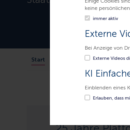
Einige Cookies sin
keine persönlichen
immer aktiv
Externe Vi
Bei Anzeige von Dr
Externe Videos di
Ministerpräsident
Staats
Start
KI Einfach
Ministerien & Behörden
Der M
Einblenden eines K
Erlauben, dass m
25 Jahre Platt