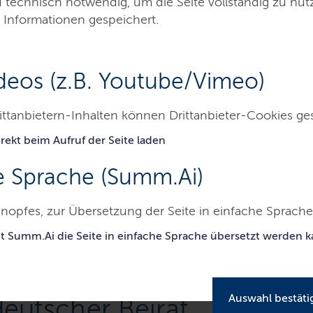
d technisch notwendig, um die Seite vollständig zu nu
 Informationen gespeichert.
deos (z.B. Youtube/Vimeo)
ittanbietern-Inhalten können Drittanbieter-Cookies ge
rekt beim Aufruf der Seite laden
kanzlei
Themen
Presse
Service
Ko
e Sprache (Summ.Ai)
inisterpräsident - Staatskanzlei
25 Jahre Plattdeutscher Beirat
nopfes, zur Übersetzung der Seite in einfache Sprache 
it Summ.Ai die Seite in einfache Sprache übersetzt werden 
Auswahl bestäti
deutscher Beirat