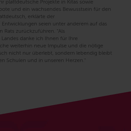
r plattdeutsche Projekte in Kitas sowie
ebote und ein wachsendes Bewusstsein für den
attdeutsch, erklärte der
e Entwicklungen seien unter anderem auf das
 Rats zurückzuführen. "
Als
 Landes danke ich Ihnen für Ihre
he weiterhin neue Impulse und die nötige
sch nicht nur überlebt, sondern lebendig bleibt
ren Schulen und in unseren Herzen.
"