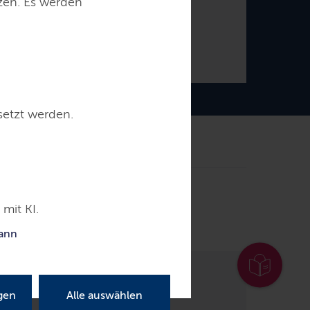
tzen. Es werden
Daniel Günther
Ministerpräsident
setzt werden.
ntakt
mit KI.
kann
gen
Alle auswählen