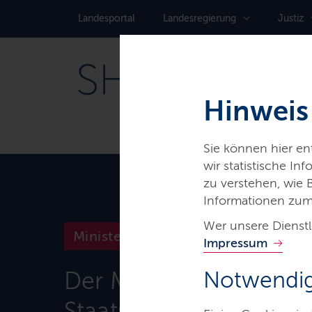
Landes­portal
Landes­regierung
Justiz
Hinweis
Sie können hier e
wir statistische I
zu verstehen, wie
Informationen zum
Wer unsere Dienstl
Ministerien & Behörden
Impressum
Der Ministerpräsident 
Notwendig
Staatskanzlei