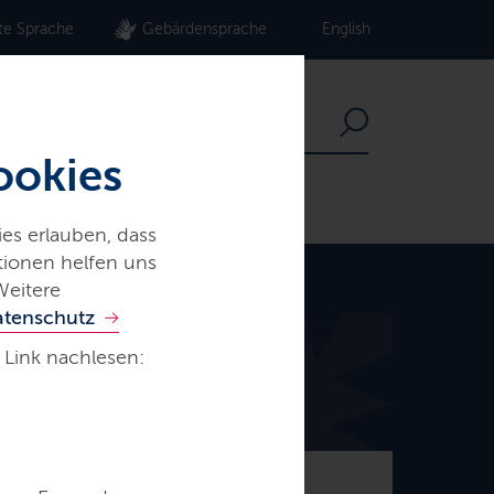
te Sprache
Gebärdensprache
English
ookies
es erlauben, dass
ationen helfen uns
Weitere
atenschutz
 Link nachlesen:
© Frank Peter