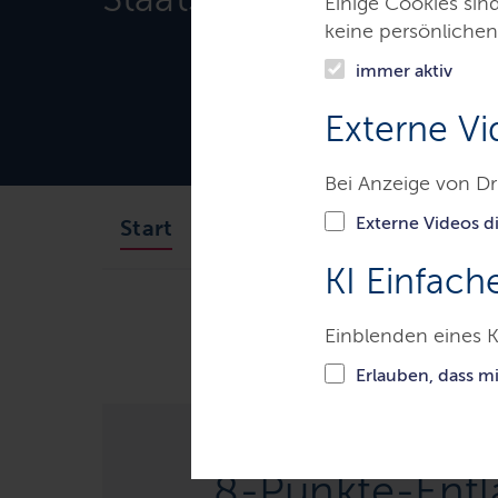
Einige Cookies sin
keine persönlichen
immer aktiv
Externe Vi
Bei Anzeige von Dr
Externe Videos di
Ministerpräsident
Staats
Start
KI Einfach
Ministerien & Behörden
Der M
Einblenden eines K
Erlauben, dass m
8-Punkte-Entl