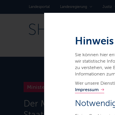
Landes­portal
Landes­regierung
Justiz
Hinweis
Sie können hier e
wir statistische I
zu verstehen, wie
Informationen zum
Wer unsere Dienstl
Ministerien & Behörden
Impressum
Der Ministerpräsident 
Notwendig
Staatskanzlei