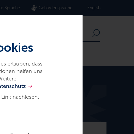
te Sprache
Gebärdensprache
English
ookies
es erlauben, dass
ationen helfen uns
Weitere
atenschutz
 Link nachlesen:
© Frank Peter