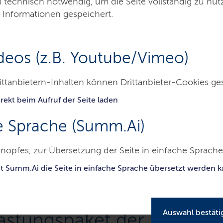
d technisch notwendig, um die Seite vollständig zu nu
 Informationen gespeichert.
deos (z.B. Youtube/Vimeo)
ittanbietern-Inhalten können Drittanbieter-Cookies ge
rekt beim Aufruf der Seite laden
kanzlei
Themen
Presse
Service
Ko
e Sprache (Summ.Ai)
inisterpräsident - Staatskanzlei
8-Punkte-Entlastungspaket der La
nopfes, zur Übersetzung der Seite in einfache Sprache 
it Summ.Ai die Seite in einfache Sprache übersetzt werden 
Auswahl bestäti
astungspaket der