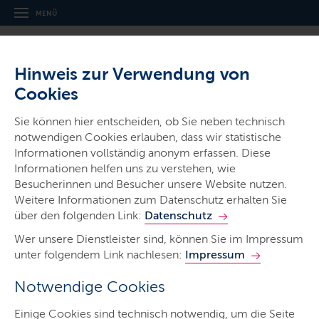
MENÜ
Hinweis zur Verwendung von
Cookies
Verwaltungsinformatiker/in
Sie können hier entscheiden, ob Sie neben technisch
(w/m/d)
notwendigen Cookies erlauben, dass wir statistische
Informationen vollständig anonym erfassen. Diese
Was macht eine Verwaltungsinformatikerin oder ein
Informationen helfen uns zu verstehen, wie
Verwaltungsinformatiker?
Besucherinnen und Besucher unsere Website nutzen.
Weitere Informationen zum Datenschutz erhalten Sie
LETZTE AKTUALISIERUNG: 01.07.2026
über den folgenden Link:
Datenschutz
Wer unsere Dienstleister sind, können Sie im Impressum
unter folgendem Link nachlesen:
Impressum
Notwendige Cookies
Einige Cookies sind technisch notwendig, um die Seite