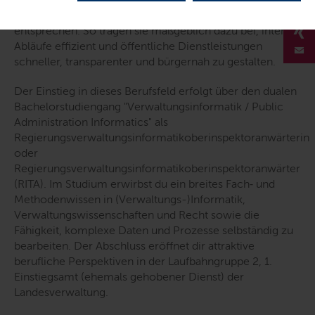
digitale Anwendungen den gesetzlichen Vorgaben
entsprechen. So tragen sie maßgeblich dazu bei, interne
Abläufe effizient und öffentliche Dienstleistungen
schneller, transparenter und bürgernah zu gestalten.
Der Einstieg in dieses Berufsfeld erfolgt über den dualen
Bachelorstudiengang "Verwaltungsinformatik /
Public
Administration Informatics
" als
Regierungsverwaltungsinformatikoberinspektoranwärterin
oder
Regierungsverwaltungsinformatikoberinspektoranwärter
(RITA). Im Studium erwirbst du ein breites Fach‑ und
Methodenwissen in (Verwaltungs-)Informatik,
Verwaltungswissenschaften und Recht sowie die
Fähigkeit, komplexe Daten und Prozesse selbständig zu
bearbeiten. Der Abschluss eröffnet dir attraktive
berufliche Perspektiven in der Laufbahngruppe 2, 1.
Einstiegsamt (ehemals gehobener Dienst) der
Landesverwaltung.