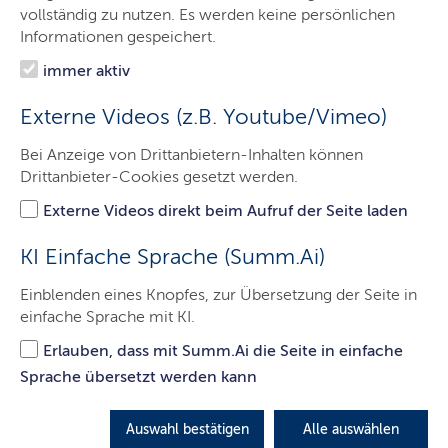
vollständig zu nutzen. Es werden keine persönlichen
Informationen gespeichert.
immer aktiv
Externe Videos (z.B. Youtube/Vimeo)
© Sigmund / unsplash.com
Bei Anzeige von Drittanbietern-Inhalten können
Drittanbieter-Cookies gesetzt werden.
Die Bedeutung von Informatikern in der
öffentlichen Verwaltung wächst stetig.
Externe Videos direkt beim Aufruf der Seite laden
Die Verwaltung des Landes Schleswig‑Holstein benötigt
KI Einfache Sprache (Summ.Ai)
moderne, digitale Lösungen, um ihre Aufgaben effizient
und rechtssicher zu erfüllen.
Einblenden eines Knopfes, zur Übersetzung der Seite in
Regierungsverwaltungsinformatikoberinspektorinnen
einfache Sprache mit KI.
und Regierungsverwaltungsinformatikoberinspektoren –
Erlauben, dass mit Summ.Ai die Seite in einfache
kurz Verwaltungsinformatikerinnen und
Sprache übersetzt werden kann
Verwaltungsinformatiker – arbeiten an der Schnittstelle
von IT, Recht, Verwaltung und Gesellschaft. Sie
entwickeln, implementieren und betreuen IT‑Systeme,
Auswahl bestätigen
Alle auswählen
analysieren Verwaltungsprozesse und sorgen dafür, dass