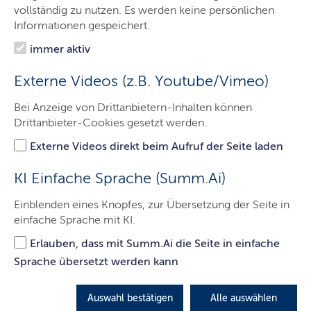
vollständig zu nutzen. Es werden keine persönlichen
LETZTE AKTUALISIERUNG: 11.09.2024
Informationen gespeichert.
Inhalte dieser Seite
immer aktiv
E
s überprüft die Rechtmäßigkeit von Steuer- und
Externe Videos (z.B. Youtube/Vimeo)
Steuermessbescheiden, aber auch die von
Bei Anzeige von Drittanbietern-Inhalten können
Kindergeldbescheiden. Es ist örtlich zuständig, wenn das
Drittanbieter-Cookies gesetzt werden.
Finanzamt, gegen das die Klage gerichtet ist, seinen Sitz
in Schleswig-Holstein hat. In Kindergeldverfahren ist das
Externe Videos direkt beim Aufruf der Seite laden
Finanzgericht zuständig, wenn die Klägerin oder der
Kläger in Schleswig-Holstein ihren bzw. seinen
KI Einfache Sprache (Summ.Ai)
Wohnsitz hat. Entsprechendes gilt grundsätzlich bei
Klagen gegen eine oberste Finanzbehörde.
Einblenden eines Knopfes, zur Übersetzung der Seite in
einfache Sprache mit KI.
Die Finanzgerichtsbarkeit ist - anders als die Zivil-,
Erlauben, dass mit Summ.Ai die Seite in einfache
Arbeit-, Sozial- und Verwaltungsgerichtsbarkeit - nur
zweistufig aufgebaut. Das Schleswig-Holsteinische
Sprache übersetzt werden kann
Finanzgericht entscheidet als oberes Landesgericht in
erster Instanz. Gegen Urteile und Beschlüsse des
Auswahl bestätigen
Alle auswählen
Finanzgerichts sind unter bestimmten Voraussetzungen