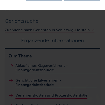
die Revision bzw. die Beschwerde zum Bundesfinanzhof
gegeben.
Gerichtssuche
Zur Suche nach Gerichten in Schleswig-Holstein
Ergänzende Informationen
Zum Thema
Ablauf eines Klageverfahrens -
Finanzgerichtsbarkeit
Gerichtliche Eilverfahren -
Finanzgerichtsbarkeit
Verfahrenskosten und Prozesskostenhilfe