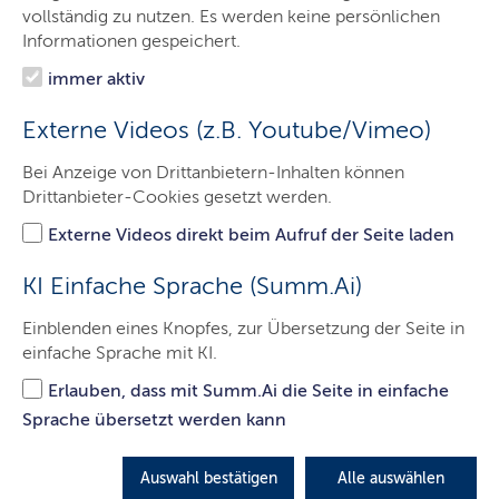
Oberverwaltungsgericht
vollständig zu nutzen. Es werden keine persönlichen
Informationen gespeichert.
Verwaltungsgericht
immer aktiv
Themen
Externe Videos (z.B. Youtube/Vimeo)
Service
Bei Anzeige von Drittanbietern-Inhalten können
Presse
Drittanbieter-Cookies gesetzt werden.
Kontakt
Externe Videos direkt beim Aufruf der Seite laden
KI Einfache Sprache (Summ.Ai)
Beschwerde des
Einblenden eines Knopfes, zur Übersetzung der Seite in
einfache Sprache mit KI.
Nachrichtenportals nius.de
erfolglos
Erlauben, dass mit Summ.Ai die Seite in einfache
Sprache übersetzt werden kann
LETZTE AKTUALISIERUNG: 23.04.2026
Auswahl bestätigen
Alle auswählen