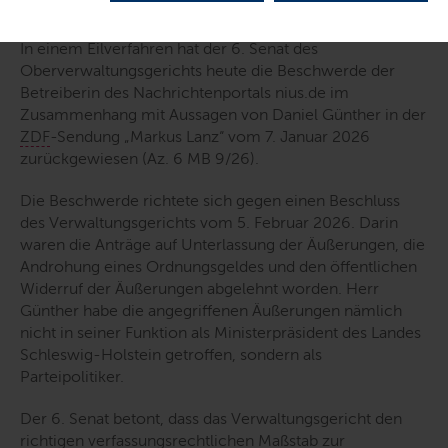
In einem Eilverfahren hat der 6. Senat des
Oberverwaltungsgerichts heute die Beschwerde der
Betreiberin des Nachrichtenportals nius.de im
Zusammenhang mit Aussagen von Daniel Günther in der
ZDF
-Sendung „Markus Lanz“ vom 7. Januar 2026
zurückgewiesen (Az. 6 MB 9/26).
Die Beschwerde richtete sich gegen einen Beschluss
des Verwaltungsgerichts vom 5. Februar 2026. Darin
waren die Anträge auf Unterlassung der Äußerungen, die
Androhung eines Ordnungsgeldes und den öffentlichen
Widerruf der Äußerungen abgelehnt worden. Herr
Günther habe die angegriffenen Äußerungen nämlich
nicht in seiner Funktion als Ministerpräsident des Landes
Schleswig-Holstein getroffen, sondern als
Parteipolitiker.
Der 6. Senat betont, dass das Verwaltungsgericht den
richtigen verfassungsrechtlichen Maßstab zur