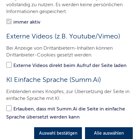
Das Finanzgericht
vollständig zu nutzen. Es werden keine persönlichen
Informationen gespeichert.
Entscheidungen
immer aktiv
Service
Externe Videos (z.B. Youtube/Vimeo)
Themen
Bei Anzeige von Drittanbietern-Inhalten können
Presse
Drittanbieter-Cookies gesetzt werden.
Kontakt
Externe Videos direkt beim Aufruf der Seite laden
So erreichen Sie uns
KI Einfache Sprache (Summ.Ai)
Einblenden eines Knopfes, zur Übersetzung der Seite in
einfache Sprache mit KI.
Erlauben, dass mit Summ.Ai die Seite in einfache
Sprache übersetzt werden kann
Auswahl bestätigen
Alle auswählen