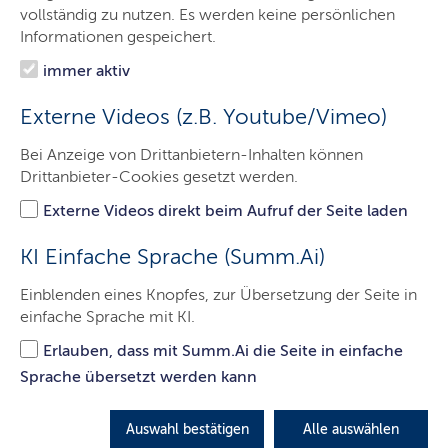
vollständig zu nutzen. Es werden keine persönlichen
LETZTE AKTUALISIERUNG: 24.08.2021
Informationen gespeichert.
immer aktiv
Externe Videos (z.B. Youtube/Vimeo)
Juni 2021; Im Auftrag des Ministerium für Wirtschaft,
Verkehr, Arbeit, Technologie und Tourismus des Landes
Bei Anzeige von Drittanbietern-Inhalten können
Schleswig-Holstein
Drittanbieter-Cookies gesetzt werden.
Bearbeitung: Prognos
Externe Videos direkt beim Aufruf der Seite laden
Regionale Innovationsstrategie Schleswig-Holstein
RIS3.SH
KI Einfache Sprache (Summ.Ai)
Fortschreibung 2021-2027; Kurzfassung (PDF, 1MB, Datei
ist barrierefrei)
Einblenden eines Knopfes, zur Übersetzung der Seite in
einfache Sprache mit KI.
Erlauben, dass mit Summ.Ai die Seite in einfache
Sprache übersetzt werden kann
Kontakt
Impressum
Datenschutz
Auswahl bestätigen
Alle auswählen
Sitemap
Barrierefreiheit