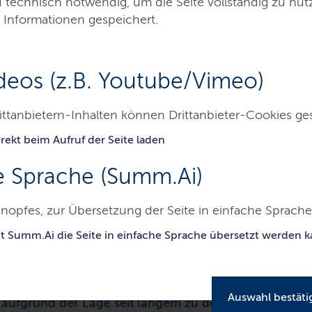
d technisch notwendig, um die Seite vollständig zu nu
 Informationen gespeichert.
deos (z.B. Youtube/Vimeo)
ittanbietern-Inhalten können Drittanbieter-Cookies ge
ime Wirtschaft
Meeresforschung
rekt beim Aufruf der Seite laden
e Sprache (Summ.Ai)
ung
nopfes, zur Übersetzung der Seite in einfache Sprache 
it Summ.Ai die Seite in einfache Sprache übersetzt werden 
r größte Lebensraum auf unserem Planeten.
and zwischen den Meeren“ zählt die
Auswahl bestäti
 aufgrund der Lage seit langem zu den