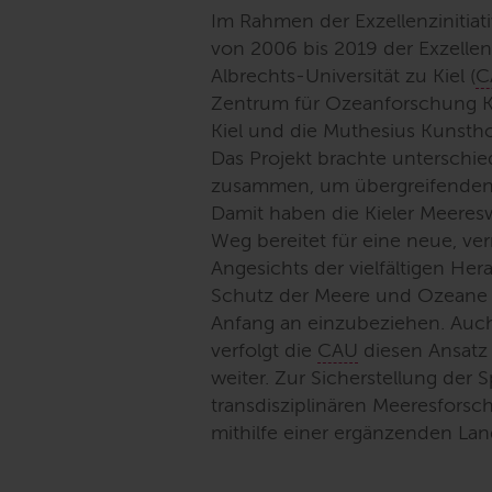
Im Rahmen der Exzellenzinitia
von 2006 bis 2019 der Exzellen
Albrechts-Universität zu Kiel (
C
Zentrum für Ozeanforschung Kie
Kiel und die Muthesius Kunstho
Das Projekt brachte unterschied
zusammen, um übergreifenden
Damit haben die Kieler Meeresw
Weg bereitet für eine neue, ve
Angesichts der vielfältigen H
Schutz der Meere und Ozeane er
Anfang an einzubeziehen. Auch
verfolgt die
CAU
diesen Ansatz 
weiter. Zur Sicherstellung der S
transdisziplinären Meeresfor
mithilfe einer ergänzenden L