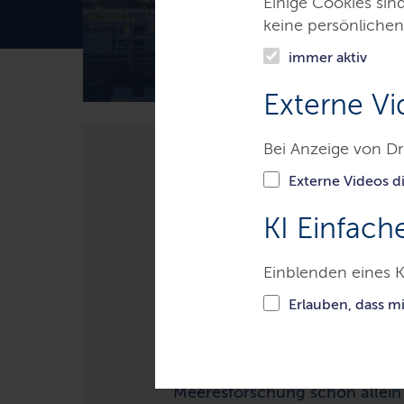
Einige Cookies sin
keine persönlichen
immer aktiv
Externe Vi
Bei Anzeige von Dr
Themen
Wirtschaft
Marit
Externe Videos di
KI Einfach
Meeresforsch
Einblenden eines K
Erlauben, dass m
Die Meere und Ozeane sind de
In Schleswig-Holstein, dem „L
Meeresforschung schon allein