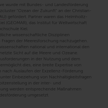
tive wurde mit Bundes- und Landesförderung
zcluster "Ozean der Zukunft" an der Christian-
AU
) gefördert. Partner waren das Helmholtz-
l (GEOMAR), das Institut für Weltwirtschaft
chschule Kiel.
liche wissenschaftliche Disziplinen
 Fragen der Meeresforschung nachzugehen.
issenschaften national und international den
rnetzte Sicht auf die Meere und Ozeane.
erausforderungen in der Nutzung und dem
möglicht dies, eine breite Expertise von
 nach Auslaufen der Exzellenz-Förderung
unter Einbeziehung von Nachhaltigkeitsfragen
pitzenstellung in der inter- und
schung werden entsprechende Maßnahmen
andesförderung umgesetzt.