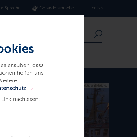
te Sprache
Gebärdensprache
English
ookies
es erlauben, dass
ationen helfen uns
Weitere
© W. Diederich / grafikfoto.de
atenschutz
 Link nachlesen: