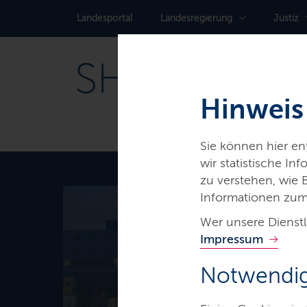
Landes­portal
Landes­regierung
Justiz
Hinweis
Sie können hier e
wir statistische I
zu verstehen, wie
Informationen zum
Wer unsere Dienstl
Thema
Impressum
Maritime 
Notwendig