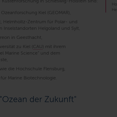
 Küstenforschung in Schleswig-Holstein sind:
Ho
He
 Ozeanforschung Kiel (GEOMAR),
t, Helmholtz-Zentrum für Polar- und
n Inselstandorten Helgoland und Sylt,
eon in Geesthacht,
ersität zu Kiel (
CAU
) mit ihrem
el Marine
Science
“ und dem
ste,
wie die Hochschule Flensburg,
für Marine Biotechnologie.
 "Ozean der Zukunft"