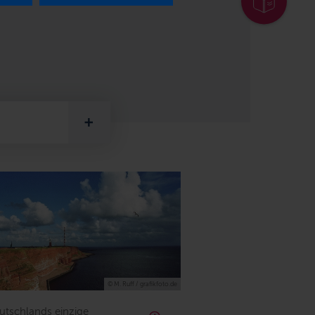
© M. Ruff / grafikfoto.de
utschlands einzige