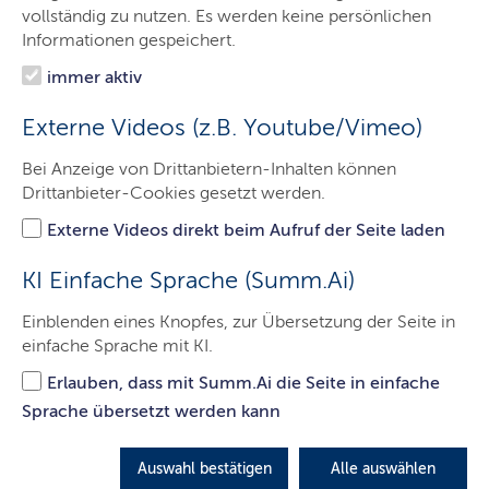
vollständig zu nutzen. Es werden keine persönlichen
Informationen gespeichert.
DATUM
TITEL
immer aktiv
Externe Videos (z.B. Youtube/Vimeo)
24.07.2026
Kabinett beschließt „Entwicklungsfokus Vi
(EVi):
Alle Kinder früh erreichen und bei Be
Bei Anzeige von Drittanbietern-Inhalten können
verbindlich fördern
Drittanbieter-Cookies gesetzt werden.
Externe Videos direkt beim Aufruf der Seite laden
07.05.2026
Sozialministerin Aminata Touré stellt Kita-
KI Einfache Sprache (Summ.Ai)
Landtag vor: "Wir haben für mehr Verlässlic
Betreuung gesorgt, die Fachkräfte gestärkt
Einblenden eines Knopfes, zur Übersetzung der Seite in
einfache Sprache mit KI.
Finanzierung sichergestellt. In Schleswig-
bei den Kleinsten nicht gespart."
Erlauben, dass mit Summ.Ai die Seite in einfache
Sprache übersetzt werden kann
12.02.2026
Neue Bildungsleitlinien für die Kindertag
Auswahl bestätigen
Alle auswählen
treten in Kraft