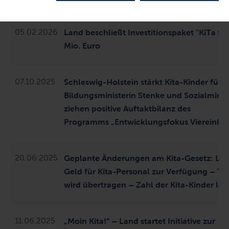
05.02.2026
Land beschließt Investitionspaket "KiTa für
Mio. Euro
07.10.2025
Schleswig-Holstein stärkt Kita-Kinder für d
Bildungsministerin Stenke und Sozialminis
ziehen positive Auftaktbilanz des
Programms
„Entwicklungsfokus Viereinha
20.06.2025
Geplante Änderungen am Kita-Gesetz: Lan
Geld für Kita-Personal zur Verfügung – Ta
wird übertragen – Zahl der Kita-Kinder le
11.06.2025
„Moin Kita!“ – Land startet Initiative zur