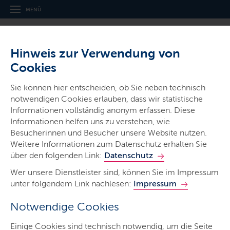
MENÜ
Hinweis zur Verwendung von
Cookies
Pressemitteilungen
Sie können hier entscheiden, ob Sie neben technisch
notwendigen Cookies erlauben, dass wir statistische
Aktuelle Pressemitteilungen zum Thema
Informationen vollständig anonym erfassen. Diese
Kindertagesstätten inkl. Kita-Reform.
Informationen helfen uns zu verstehen, wie
Besucherinnen und Besucher unsere Website nutzen.
LETZTE AKTUALISIERUNG: 28.07.2026
Weitere Informationen zum Datenschutz erhalten Sie
über den folgenden Link:
Datenschutz
Wer unsere Dienstleister sind, können Sie im Impressum
unter folgendem Link nachlesen:
Impressum
58
Ergebnisse
Notwendige Cookies
1
2
…
6
Einige Cookies sind technisch notwendig, um die Seite