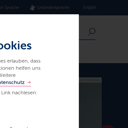
te Sprache
Gebärdensprache
English
ookies
es erlauben, dass
ationen helfen uns
Weitere
© iStock.com/AndreyPopov
atenschutz
 Link nachlesen: