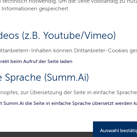
d technisch notwendig, um die Seite vollständig zu nu
 Informationen gespeichert.
deos (z.B. Youtube/Vimeo)
ittanbietern-Inhalten können Drittanbieter-Cookies ge
 & Verwaltung
Integration
rekt beim Aufruf der Seite laden
karte für Asylleistungsberechtigte in Schleswig-Holstein
e Sprache (Summ.Ai)
nführung einer Bezahlkar
nopfes, zur Übersetzung der Seite in einfache Sprache 
it Summ.Ai die Seite in einfache Sprache übersetzt werden 
ngsberechtigte in Schleswi
Auswahl bestäti