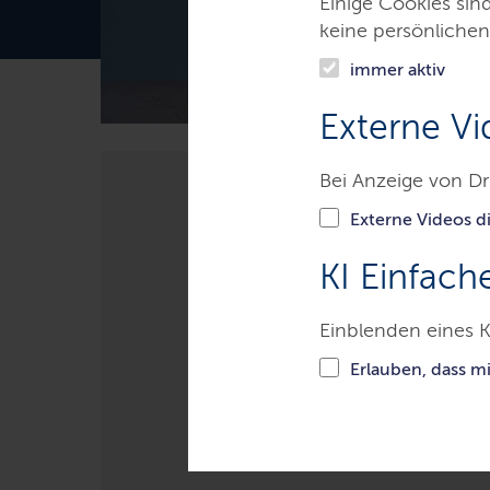
Einige Cookies sin
keine persönlichen
immer aktiv
Externe Vi
Bei Anzeige von Dr
Themen
Inneres, Sicherheit
Externe Videos di
Konzept zur Einführung einer Bezahl
KI Einfach
Konzept zur Ei
Einblenden eines K
Erlauben, dass m
für Asylleistu
Holstein