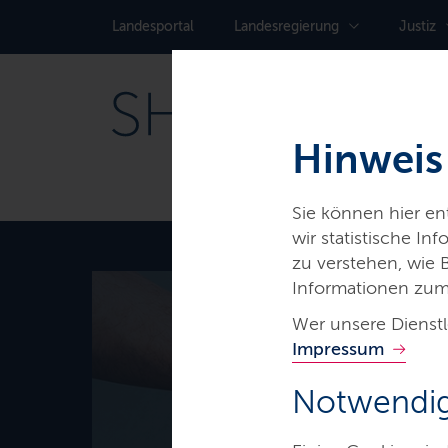
Landes­portal
Landes­regierung
Justiz
Hinweis
Sie können hier e
wir statistische I
zu verstehen, wie
Informationen zum
Wer unsere Dienstl
Thema
Impressum
Integrati
Notwendig