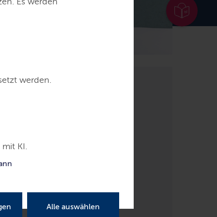
tzen. Es werden
setzt werden.
te
mit KI.
kann
g-
gen
Alle auswählen