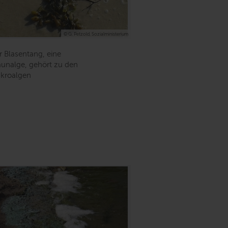
© G. Petzold, Sozialministerium
r Blasentang, eine
aunalge, gehört zu den
kroalgen