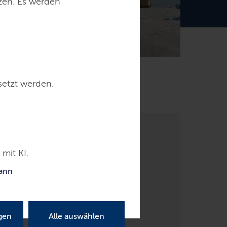
tzen. Es werden
setzt werden.
r
mit KI.
kann
gen
Alle auswählen