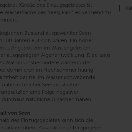
gebiet (Größe des Einzugsgebietes ist
Kel
ie Wasserfläche des Sees) kann es vermehrt zu
kommen.
ogischen Zustand ausgewählter Seen
r 1000 Jahren eutroph waren. Ein hoher
hohes Angebot von im Wasser gelösten
iner ausgeprägten Algenentwicklung. Dies kann
des Wassers insbesondere während der
abei dominieren im Hochsommer häufig
samtheit der frei im Wasser schwebende
 nährstoffreicher See mit starkem
rundsätzlich eine Folge negativer
 durchaus natürliche Ursachen haben.
halt von Seen
halb des Einzugsgebietes kann sich die
 stark erhöhen. Zusätzliche anthropogene,