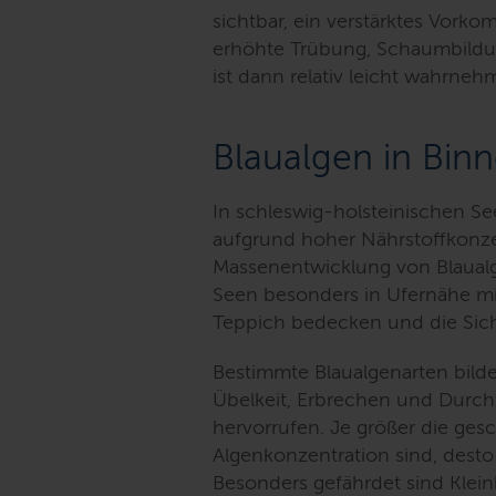
sichtbar, ein verstärktes Vor
erhöhte Trübung, Schaumbildu
ist dann relativ leicht wahrneh
Blaualgen in Bin
In schleswig-holsteinischen 
aufgrund hoher Nährstoffkonze
Massenentwicklung von Blaual
Seen besonders in Ufernähe m
Teppich bedecken und die Sicht
Bestimmte Blaualgenarten bild
Übelkeit, Erbrechen und Durch
hervorrufen. Je größer die ge
Algenkonzentration sind, desto 
Besonders gefährdet sind Klei