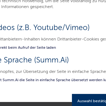
d technisch notwendig, um die Seite vollständig zu nu
 Informationen gespeichert.
deos (z.B. Youtube/Vimeo)
ittanbietern-Inhalten können Drittanbieter-Cookies ge
aucherschutz
Badegewässerqualität
Lebensraum Badegewässe
rekt beim Aufruf der Seite laden
e Sprache (Summ.Ai)
adegewässer
nopfes, zur Übersetzung der Seite in einfache Sprache 
it Summ.Ai die Seite in einfache Sprache übersetzt werden 
en der Nord- und Ostsee sowie in den
erschiedenen Einflüssen, die ihren Zustand
Auswahl bestäti