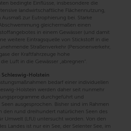
äten bedingte Einflüsse, insbesondere die
tensive landwirtschaftliche Flächennutzung,
m Ausmaß zur Eutrophierung bei. Starke
h Abschwemmung gleichermaßen einen
stoffangebotes in einem Gewässer (und damit
e weitere Eintragsquelle von Stickstoff in die
zunehmende Straßenverkehr (Personenverkehr,
bgase der Kraftfahrzeuge hohe
 die Luft in die Gewässer „abregnen“.
Schleswig-Holstein
lastungsmaßnahmen bedarf einer individuellen
hleswig-Holstein werden daher seit nunmehr
hungsprogramme durchgeführt und
Seen ausgesprochen. Bisher sind im Rahmen
 den rund dreihundert natürlichen Seen des
ür Umwelt (LfU) untersucht worden. Von den
s Landes ist nur ein See, der Selenter See, im