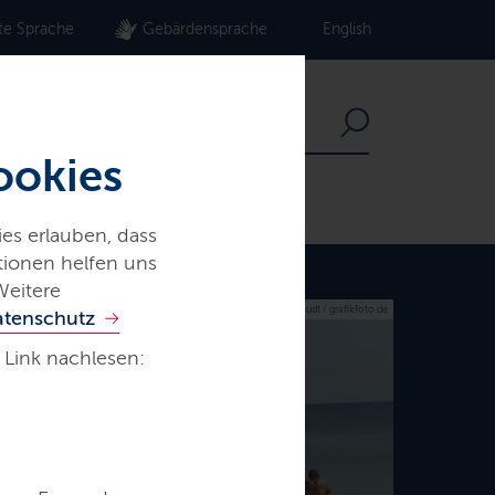
te Sprache
Gebärdensprache
English
ookies
es erlauben, dass
ationen helfen uns
Weitere
© M. Staudt / grafikfoto.de
atenschutz
 Link nachlesen: