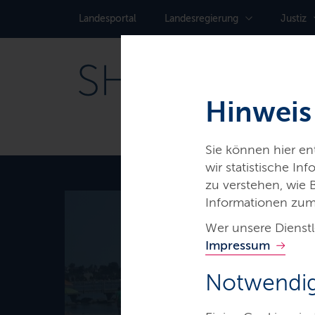
Landes­portal
Landes­regierung
Justiz
Hinweis
Sie können hier e
wir statistische I
zu verstehen, wie
Informationen zum
Wer unsere Dienstl
Thema
Impressum
Badegewä
Notwendig