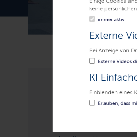
Einige Cookies sin
keine persönlichen
immer aktiv
Externe Vi
Bei Anzeige von Dr
Themen
Gesundheit & Verbr
Externe Videos di
KI Einfach
Lebensraum B
Einblenden eines K
Erlauben, dass m
Die Badegewässer an den Küst
Binnengewässern unterliegen v