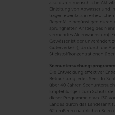
also durch menschliche Aktivit
Einleitung von Abwasser und in
tragen ebenfalls in erhebliche
Regenfälle begünstigen durc
sprunghaften Anstieg des Nähr
vermehrtes Algenwachstum). Ein
Gewässer ist der unverändert 
Güterverkehr), da durch die A
Stickstoffkonzentrationen über
Seenuntersuchungsprogramm 
Die Entwicklung effektiver Ent
Betrachtung jedes Sees. In Sc
über 40 Jahren Seenuntersuc
Empfehlungen zum Schutz der 
dieser Programme etwa 130 von
Landes durch das Landesamt f
62 größeren natürlichen Seen de