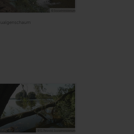
© Sozialministerium
aualgenschaum
© G. Petzold, Sozialministerium