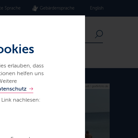
te Sprache
Gebärdensprache
English
ookies
es erlauben, dass
ationen helfen uns
Weitere
© M. Staudt / grafikfoto.de
atenschutz
 Link nachlesen: