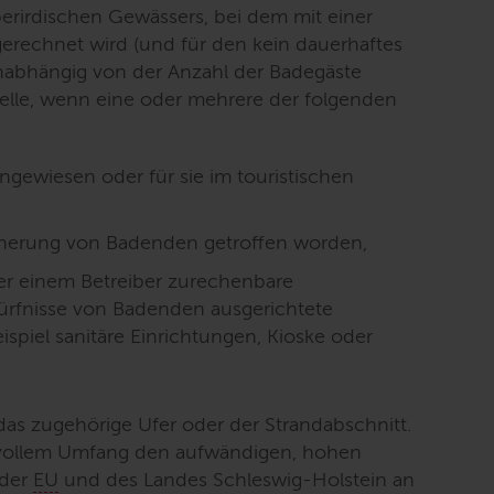
erirdischen Gewässers, bei dem mit einer
rechnet wird (und für den kein dauerhaftes
nabhängig von der Anzahl der Badegäste
telle, wenn eine oder mehrere der folgenden
ingewiesen oder für sie im touristischen
herung von Badenden getroffen worden,
der einem Betreiber zurechenbare
edürfnisse von Badenden ausgerichtete
spiel sanitäre Einrichtungen, Kioske oder
 das zugehörige Ufer oder der Strandabschnitt.
n vollem Umfang den aufwändigen, hohen
 der
EU
und des Landes Schleswig-Holstein an