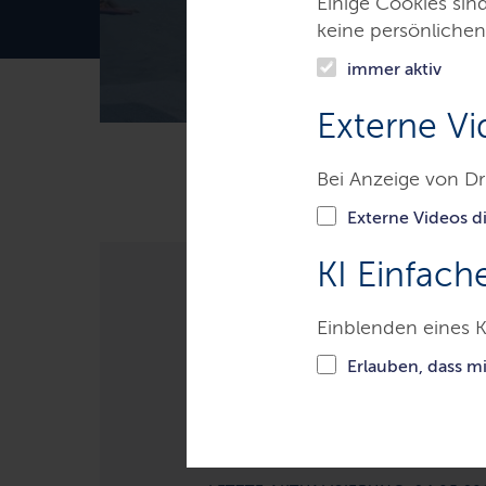
Einige Cookies sin
keine persönlichen
immer aktiv
Externe Vi
Bei Anzeige von Dr
Themen
Gesundheit & Verbr
Externe Videos di
KI Einfach
Rechtsgrundl
Einblenden eines K
Erlauben, dass m
Die EG-Richtlinie für Badege
Landes Schleswig-Holstein