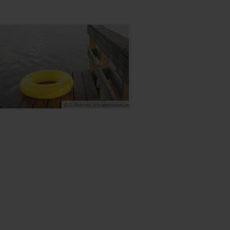
© G. Petzold, Sozialministerium