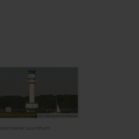
© G. Petzold, Sozialministerium
lckensteiner Leuchtturm