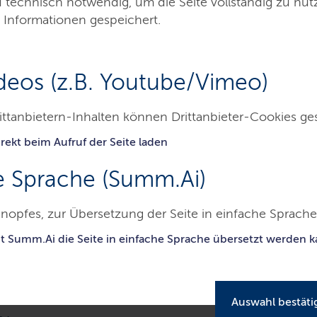
d technisch notwendig, um die Seite vollständig zu nu
 Informationen gespeichert.
deos (z.B. Youtube/Vimeo)
ittanbietern-Inhalten können Drittanbieter-Cookies ge
aucherschutz
Badegewässerqualität
Rechtsgrundlagen
rekt beim Aufruf der Seite laden
e Sprache (Summ.Ai)
agen
nopfes, zur Übersetzung der Seite in einfache Sprache 
it Summ.Ai die Seite in einfache Sprache übersetzt werden 
wässer und die Badegewässerverordnung des
Auswahl bestäti