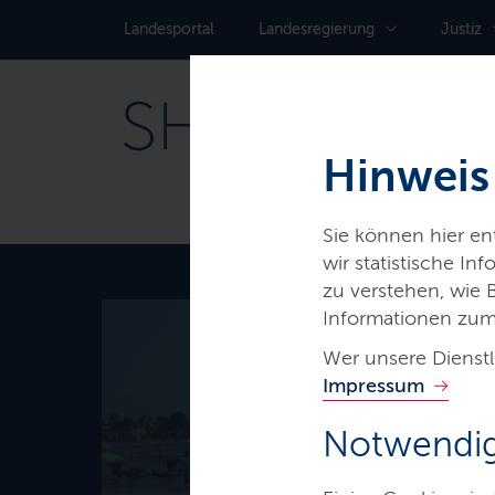
Landes­portal
Landes­regierung
Justiz
Hinweis
Sie können hier e
wir statistische I
zu verstehen, wie
Informationen zum
Wer unsere Dienstl
Thema
Impressum
Badegewä
Notwendig