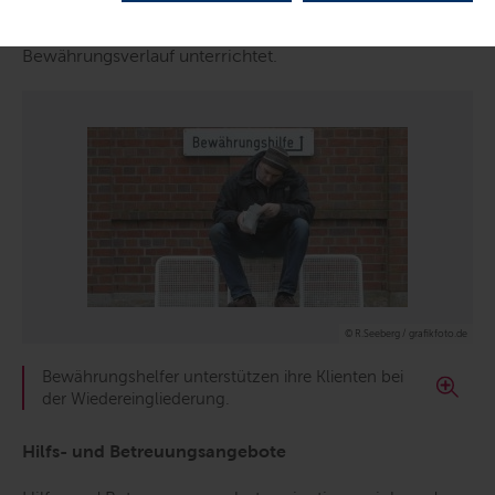
und Kontrolle insbesondere der gerichtlich erteilten
Auflagen und Weisungen. Das Gericht wird über den
Bewährungsverlauf unterrichtet.
© R.Seeberg / grafikfoto.de
Bewährungshelfer unterstützen ihre Klienten bei
der Wiedereingliederung.
Hilfs- und Betreuungsangebote