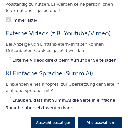
Inhalte dieser Seite
vollständig zu nutzen. Es werden keine persönlichen
Informationen gespeichert.
Was ist Bewährungshilfe?
immer aktiv
Bewährungshilfe ist eine Form der ambulanten
Externe Videos (z.B. Youtube/Vimeo)
Straffälligenhilfe, in der der Staat die Mitverantwortung
für die Wiedereingliederung straffällig gewordener
Bei Anzeige von Drittanbietern-Inhalten können
Personen übernimmt. Sie wird überwiegend von
Drittanbieter-Cookies gesetzt werden.
hauptamtlichen Fachkräften, den
Externe Videos direkt beim Aufruf der Seite laden
Bewährungshelferinnen und Bewährungshelfern
ausgeübt. In Ausnahmefällen kann sie auch ehrenamtlich
KI Einfache Sprache (Summ.Ai)
erfolgen.
Einblenden eines Knopfes, zur Übersetzung der Seite in
Welche Aufgaben hat die Bewährungshilfe?
einfache Sprache mit KI.
Zu den Aufgaben gehört die Betreuung der Straffälligen.
Erlauben, dass mit Summ.Ai die Seite in einfache
Unter Betreuung sind in diesem Zusammenhang Hilfe
Sprache übersetzt werden kann
und Kontrolle zu verstehen. Hierzu gehört Beratung bei
allen die Resozialisierung betreffenden Fragen und
Auswahl bestätigen
Alle auswählen
Problemen, andererseits aber auch die Überwachung