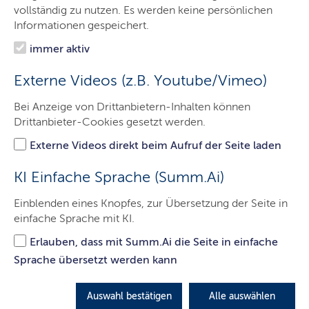
vollständig zu nutzen. Es werden keine persönlichen
Informationen gespeichert.
immer aktiv
Externe Videos (z.B. Youtube/Vimeo)
Bei Anzeige von Drittanbietern-Inhalten können
Drittanbieter-Cookies gesetzt werden.
Externe Videos direkt beim Aufruf der Seite laden
KI Einfache Sprache (Summ.Ai)
© Lebenshilfe Bremen e.V., Illustr. Stefan Albers
Einblenden eines Knopfes, zur Übersetzung der Seite in
Die Polizei hilft schnell bei einer Straftat.
einfache Sprache mit KI.
Erlauben, dass mit Summ.Ai die Seite in einfache
Die Polizei sorgt für Sicherheit und Ordnung.
Sprache übersetzt werden kann
Das tut die Polizei zum Beispiel:
Auswahl bestätigen
Alle auswählen