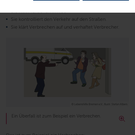
Sie schützt die Menschen.
Sie hilft Menschen in Not.
Sie kontrolliert den Verkehr auf den Straßen.
Sie klärt Verbrechen auf und verhaftet Verbrecher.
© Lebenshilfe Bremen e.V., Illustr. Stefan Albers
Ein Überfall ist zum Beispiel ein Verbrechen.