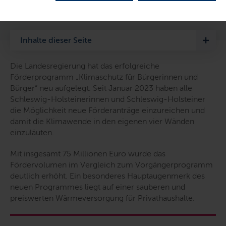
Euro
LETZTE AKTUALISIERUNG: 05.10.2022
Inhalte dieser Seite
Die Landesregierung hat das erfolgreiche
Förderprogramm „Klimaschutz für Bürgerinnen und
Bürger“ neu aufgelegt. Seit Januar 2023 haben alle
Schleswig-Holsteinerinnen und Schleswig-Holsteiner
die Möglichkeit neue Förderanträge einzureichen und
damit die Klimawende in den eigenen vier Wänden
einzuläuten.
Mit insgesamt 75 Millionen Euro wurde das
Fördervolumen im Vergleich zum Vorgängerprogramm
deutlich erhöht. Ein besonderes Hauptaugenmerk des
neuen Programmes liegt auf einer sauberen und
preiswerten Wärmeversorgung für Privathaushalte.