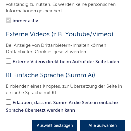
Minister
vollständig zu nutzen. Es werden keine persönlichen
Informationen gespeichert.
Ministerium
immer aktiv
Themen
Externe Videos (z.B. Youtube/Vimeo)
Presse
Bei Anzeige von Drittanbietern-Inhalten können
Service
Drittanbieter-Cookies gesetzt werden.
Kontakt
Externe Videos direkt beim Aufruf der Seite laden
KI Einfache Sprache (Summ.Ai)
Neuauflage des Förderprogramms
Einblenden eines Knopfes, zur Übersetzung der Seite in
einfache Sprache mit KI.
„Klimaschutz für Bürgerinnen und
Bürger“
Erlauben, dass mit Summ.Ai die Seite in einfache
Sprache übersetzt werden kann
Land fördert private Energiewende mit 75 Millionen
Auswahl bestätigen
Alle auswählen