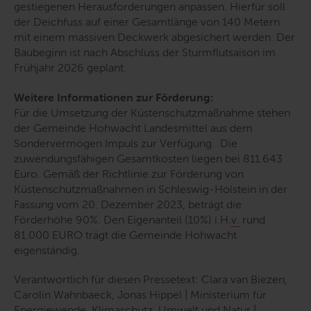
gestiegenen Herausforderungen anpassen. Hierfür soll
der Deichfuss auf einer Gesamtlänge von 140 Metern
mit einem massiven Deckwerk abgesichert werden. Der
Baubeginn ist nach Abschluss der Sturmflutsaison im
Frühjahr 2026 geplant.
Weitere
Informationen zur Förderung:
Für die Umsetzung der Küstenschutzmaßnahme stehen
der Gemeinde Hohwacht Landesmittel aus dem
Sondervermögen Impuls zur Verfügung.
Die
zuwendungsfähigen Gesamtkosten liegen bei 811.643
Euro. Gemäß der Richtlinie zur Förderung von
Küstenschutzmaßnahmen in Schleswig-Holstein in der
Fassung vom 20. Dezember 2023, beträgt die
Förderhöhe 90%. Den Eigenanteil (10%) i.H.
v.
rund
81.000 EURO trägt die Gemeinde Hohwacht
eigenständig.
Verantwortlich für diesen Pressetext: Clara van Biezen,
Carolin Wahnbaeck, Jonas Hippel | Ministerium für
Energiewende, Klimaschutz, Umwelt und Natur |