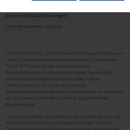
stellt den Schutz unserer Küsten und damit der
Menschen und Sachwerte hinter unseren Deichen vor
enorme Herausforderungen“
LETZTE AKTUALISIERUNG: 04.08.2025
HOHWACHT/KIEL. Die Gemeinde Hohwacht erhält vom
Land Schleswig-Holstein eine Förderung in Höhe von
730.478,70 Euro für die Verstärkung des
Regionaldeiches Alt-Hohwacht. Heute Nachmittag
informierte sich Küstenschutzminister Tobias
Goldschmidt vor Ort über die geplante
Deichverstärkungsmaßnahme und übergab im Anschluss
den Förderbescheid des Landes an Bürgermeister
Karsten Kruse.
„Der Klimawandel stellt den Schutz unserer Küsten und
damit der Menschen und Sachwerte hinter unseren
Deichen vor enorme Herausforderungen. Mit Hilfe der