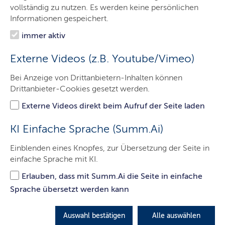
Minister
vollständig zu nutzen. Es werden keine persönlichen
Informationen gespeichert.
Ministerium
immer aktiv
Themen
Externe Videos (z.B. Youtube/Vimeo)
Presse
Bei Anzeige von Drittanbietern-Inhalten können
Service
Drittanbieter-Cookies gesetzt werden.
Kontakt
Externe Videos direkt beim Aufruf der Seite laden
KI Einfache Sprache (Summ.Ai)
Küstenschutz: Landesregierung
Einblenden eines Knopfes, zur Übersetzung der Seite in
einfache Sprache mit KI.
unterstützt die Verstärkung des
Regionaldeiches Alt-Hohwacht
Erlauben, dass mit Summ.Ai die Seite in einfache
Sprache übersetzt werden kann
mit rund 730.000 Euro.
Küstenschutzminister Goldschmidt:
„Der Klimawandel
Auswahl bestätigen
Alle auswählen