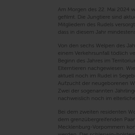
Am Morgen des 22. Mai 2024 wu
gefilmt. Die Jungtiere sind ak
Mitgliedern des Rudels versor
dass in diesem Jahr mindesten
Von den sechs Welpen des Jahr
einem Verkehrsunfall tödlich ve
Beginn des Jahres im Territo
Elterntieren nachgewiesen. Wie 
aktuell noch im Rudel in Segebe
Aufzucht der neugeborenen Wel
Zwei der sogenannten Jährlinge
nachweislich noch im elterliche
Bei dem zweiten residenten Wo
dem grenzübergreifenden Paar
Mecklenburg-Vorpommern konn
werden. Das schleswig-holstein