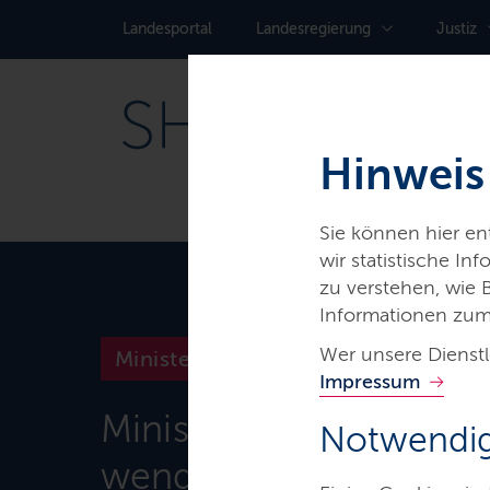
Landes­portal
Landes­regierung
Justiz
Hinweis
Sie können hier e
wir statistische I
zu verstehen, wie
Informationen zum
Wer unsere Dienstl
Ministerien & Behörden
Impressum
Ministerium für Energi
Notwendig
wende, Klimaschutz, 