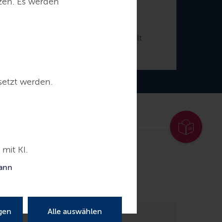
tzen. Es werden
Tobias Goldschmidt
er für Energiewende, Klimaschutz, Umwelt
und Natur
setzt werden.
mit KI.
Pressemitteilungen
kann
gen
Alle auswählen