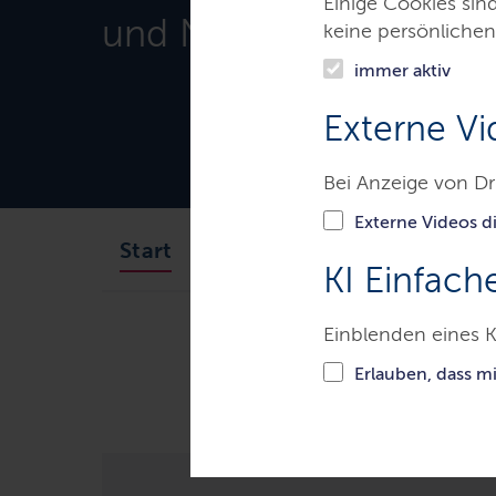
Einige Cookies sin
und Natur
keine persönlichen
immer aktiv
Externe Vi
Bei Anzeige von Dr
Externe Videos di
Minister
Ministerium
Start
KI Einfach
Einblenden eines K
Ministerien & Behörden
Mini
Erlauben, dass m
Erneuter Wolfsnachwuchs in Segeb