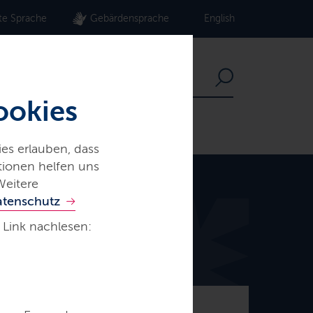
te Sprache
Gebärdensprache
English
ookies
es erlauben, dass
ationen helfen uns
Weitere
atenschutz
 Link nachlesen:
© Frank Peter