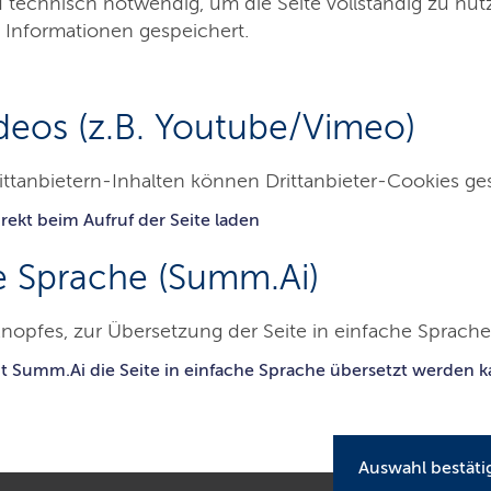
d technisch notwendig, um die Seite vollständig zu nu
 Informationen gespeichert.
Minist
deos (z.B. Youtube/Vimeo)
ittanbietern-Inhalten können Drittanbieter-Cookies ge
rekt beim Aufruf der Seite laden
Themen
Presse
Service
Kontakt
e Sprache (Summ.Ai)
nopfes, zur Übersetzung der Seite in einfache Sprache 
sterium für Energiewende, Klimaschutz, Umwelt und Natur
Presse
it Summ.Ai die Seite in einfache Sprache übersetzt werden 
erg
Auswahl bestäti