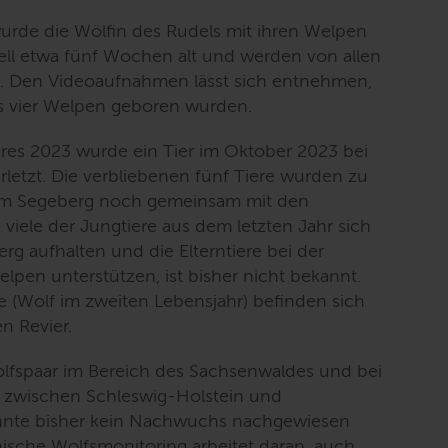
rde die Wölfin des Rudels mit ihren Welpen
tuell etwa fünf Wochen alt und werden von allen
gt. Den Videoaufnahmen lässt sich entnehmen,
s vier Welpen geboren wurden.
es 2023 wurde ein Tier im Oktober 2023 bei
rletzt. Die verbliebenen fünf Tiere wurden zu
rium Segeberg noch gemeinsam mit den
viele der Jungtiere aus dem letzten Jahr sich
rg aufhalten und die Elterntiere bei der
pen unterstützen, ist bisher nicht bekannt.
 (Wolf im zweiten Lebensjahr) befinden sich
n Revier.
lfspaar im Bereich des Sachsenwaldes und bei
 zwischen Schleswig-Holstein und
te bisher kein Nachwuchs nachgewiesen
ische Wolfsmonitoring arbeitet daran, auch