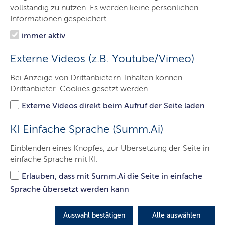
vollständig zu nutzen. Es werden keine persönlichen
Informationen gespeichert.
immer aktiv
Externe Videos (z.B. Youtube/Vimeo)
© Adobe Stock
Bei Anzeige von Drittanbietern-Inhalten können
Drittanbieter-Cookies gesetzt werden.
Externe Videos direkt beim Aufruf der Seite laden
Hier aufgelistet sind die downloadbaren Broschüren und
KI Einfache Sprache (Summ.Ai)
Handreichungen des Landes zum Themenbereich
Sprache. Gedruckte Exemplare stehen nicht mehr zur
Einblenden eines Knopfes, zur Übersetzung der Seite in
Verfügung.
einfache Sprache mit KI.
Ergänzende Informationen
Erlauben, dass mit Summ.Ai die Seite in einfache
Sprache übersetzt werden kann
Broschüren des Sozialministeriums
Auswahl bestätigen
Alle auswählen
Schleswig-Holstein