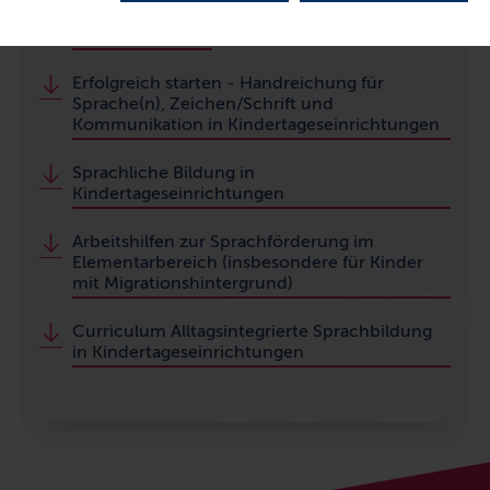
Bildungsleitlinien
Erfolgreich starten - Handreichung für
Sprache(n), Zeichen/Schrift und
Kommunikation in Kindertageseinrichtungen
Sprachliche Bildung in
Kindertageseinrichtungen
Arbeitshilfen zur Sprachförderung im
Elementarbereich (insbesondere für Kinder
mit Migrationshintergrund)
Curriculum Alltagsintegrierte Sprachbildung
in Kindertageseinrichtungen