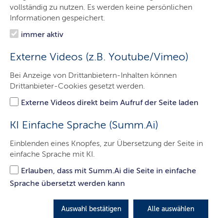
Dein Weg in die
Kita
kann vielfältig sein – ob über den
vollständig zu nutzen. Es werden keine persönlichen
Quereinstieg, mit einem ausländischen Berufsabschluss
Informationen gespeichert.
oder durch die Ausbildung zur sozialpädagogischen
immer aktiv
Assistenz.
Lass' dich inspirieren und finde deinen ganz persönlichen
Externe Videos (z.B. Youtube/Vimeo)
Weg in die
Kita
!
Bei Anzeige von Drittanbietern-Inhalten können
© Sozialministerium
Drittanbieter-Cookies gesetzt werden.
Externe Videos direkt beim Aufruf der Seite laden
KI Einfache Sprache (Summ.Ai)
Einblenden eines Knopfes, zur Übersetzung der Seite in
einfache Sprache mit KI.
Informationen für den Quereinstieg
Erlauben, dass mit Summ.Ai die Seite in einfache
© Sozialministerium
Sprache übersetzt werden kann
Auswahl bestätigen
Alle auswählen