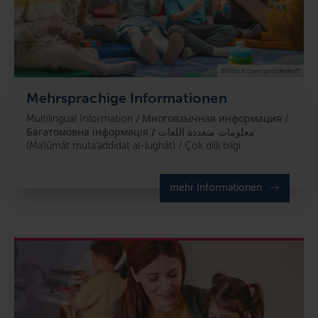
© iStock.com/gorodenkoff
Mehrsprachige Informationen
Multilingual Information / Многоязычная информация /
Багатомовна інформація
/
معلومات متعددة اللغات
(Maʿlūmāt mutaʿaddidat al-lughāt) / Çok dilli bilgi
mehr Informationen