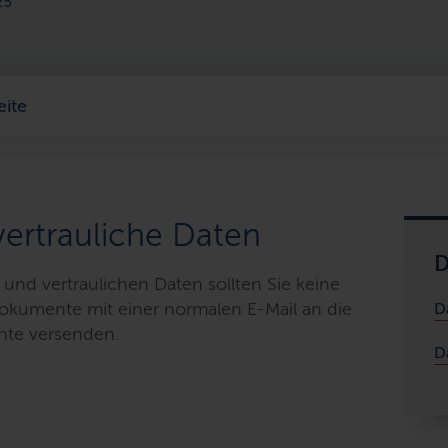
25
eite
vertrauliche Daten
D
und vertraulichen Daten sollten Sie keine
Dokumente mit einer normalen
E-Mail
an die
D
hte versenden.
D