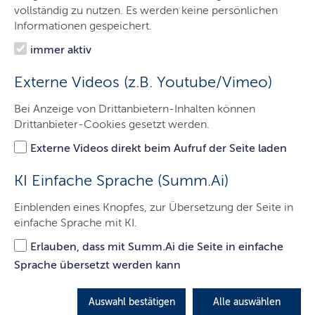
Mach’s wie Simone und Corvin!
vollständig zu nutzen. Es werden keine persönlichen
Informationen gespeichert.
Neustart gesucht? Deine Zukunft liegt in der Kita!
immer aktiv
Informiere dich jetzt über den
Quereinstieg
in deinen
neuen Traumberuf.
Externe Videos (z.B. Youtube/Vimeo)
LETZTE AKTUALISIERUNG: 30.03.2026
Bei Anzeige von Drittanbietern-Inhalten können
Drittanbieter-Cookies gesetzt werden.
Inhalte dieser Seite
Externe Videos direkt beim Aufruf der Seite laden
KI Einfache Sprache (Summ.Ai)
Einblenden eines Knopfes, zur Übersetzung der Seite in
einfache Sprache mit KI.
Erlauben, dass mit Summ.Ai die Seite in einfache
Sprache übersetzt werden kann
Auswahl bestätigen
Alle auswählen
© Sozialministerium