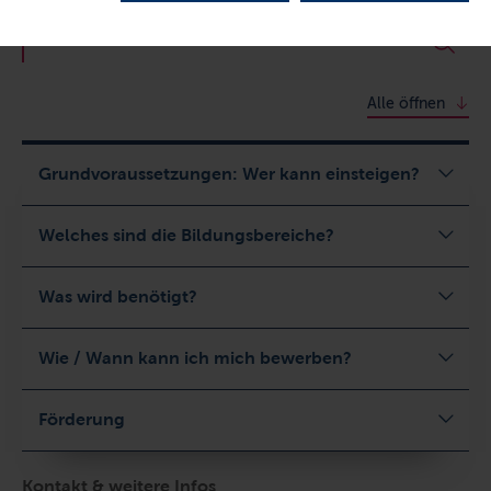
Mach's wie Simone!
Alle öffnen
Grundvoraussetzungen: Wer kann einsteigen?
Welches sind die Bildungsbereiche?
Was wird benötigt?
Wie / Wann kann ich mich bewerben?
Förderung
Kontakt & weitere Infos