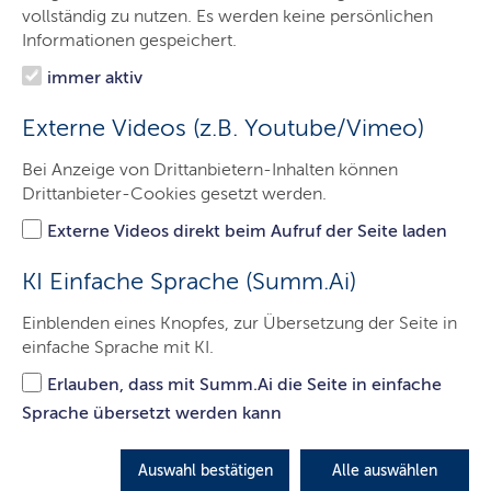
Dein Weg in die
Kita
kann vielfältig sein – ob über den
vollständig zu nutzen. Es werden keine persönlichen
Quereinstieg, mit einem ausländischen Berufsabschluss
Informationen gespeichert.
oder durch die Ausbildung zur sozialpädagogischen
immer aktiv
Assistenz.
Lass' dich inspirieren und finde deinen ganz persönlichen
Externe Videos (z.B. Youtube/Vimeo)
Weg in die
Kita
!
Bei Anzeige von Drittanbietern-Inhalten können
© Sozialministerium
Drittanbieter-Cookies gesetzt werden.
Externe Videos direkt beim Aufruf der Seite laden
KI Einfache Sprache (Summ.Ai)
Einblenden eines Knopfes, zur Übersetzung der Seite in
einfache Sprache mit KI.
Informationen für den Quereinstieg
Erlauben, dass mit Summ.Ai die Seite in einfache
© Sozialministerium
Sprache übersetzt werden kann
Auswahl bestätigen
Alle auswählen