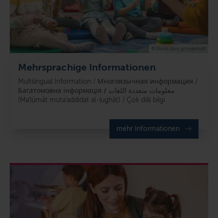
© iStock.com/gorodenkoff
Mehrsprachige Informationen
Multilingual Information / Многоязычная информация /
Багатомовна інформація
/
معلومات متعددة اللغات
(Maʿlūmāt mutaʿaddidat al-lughāt) / Çok dilli bilgi
mehr Informationen