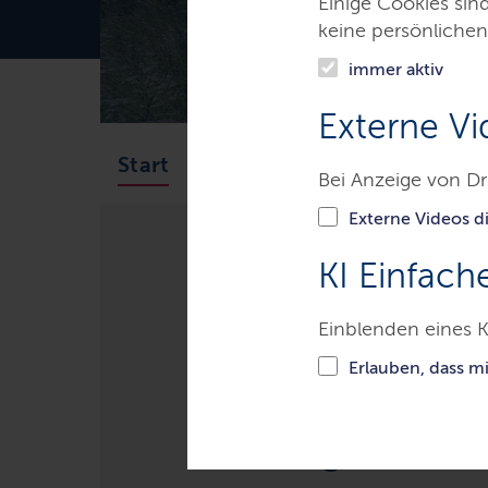
Einige Cookies sin
keine persönlichen
immer aktiv
Externe Vi
Natur
Bildung
Akteu
Start
Bei Anzeige von Dr
Externe Videos di
KI Einfach
Themen
Umwelt & Natursch
Broschüre – Ein Garten für Schmett
Einblenden eines K
Erlauben, dass m
Broschüre – Ei
bei Tag und be