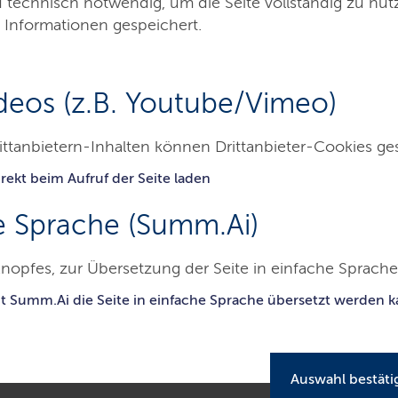
d technisch notwendig, um die Seite vollständig zu nu
 Informationen gespeichert.
deos (z.B. Youtube/Vimeo)
rinnen und Akteure
Chronologie
Kontakt
ittanbietern-Inhalten können Drittanbieter-Cookies ge
rekt beim Aufruf der Seite laden
e Sprache (Summ.Ai)
utz
Biodiversitaetsstrategie
erlinge bei Tag und bei Nacht
(PDF, 8MB, Datei ist nicht barrierefrei)
nopfes, zur Übersetzung der Seite in einfache Sprache 
it Summ.Ai die Seite in einfache Sprache übersetzt werden 
n Garten für Schmetterli
i Nacht
Auswahl bestäti