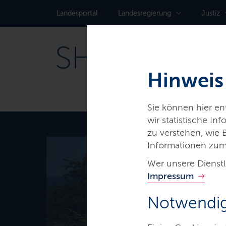
Landes­portal
Landes­regierung
Justiz
Hinweis
Sie können hier e
wir statistische I
zu verstehen, wie
Informationen zum
Wer unsere Dienstl
Thema
Impressum
Biodivers
Notwendig