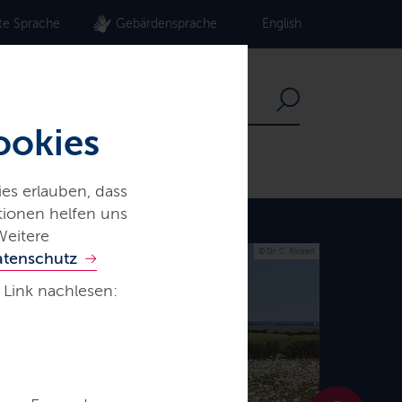
te Sprache
Gebärdensprache
English
ookies
es erlauben, dass
ationen helfen uns
Weitere
© Dr. C. Rickert
atenschutz
 Link nachlesen: