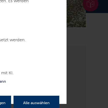
tzen. Es werden
Downloads
setzt werden.
mit KI.
kann
nge
gen
Alle auswählen