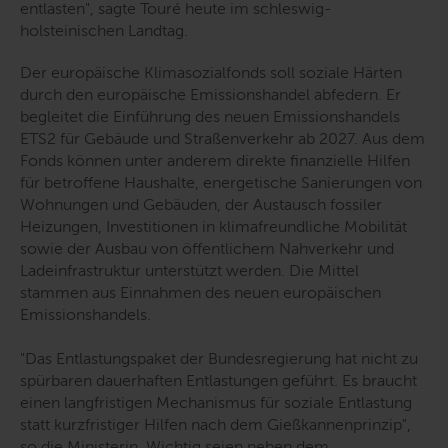
entlasten"
, sagte Touré heute im schleswig-
holsteinischen Landtag.
Der europäische Klimasozialfonds soll soziale Härten
durch den europäische Emissionshandel abfedern. Er
begleitet die Einführung des neuen Emissionshandels
ETS2 für Gebäude und Straßenverkehr ab 2027. Aus dem
Fonds können unter anderem direkte finanzielle Hilfen
für betroffene Haushalte, energetische Sanierungen von
Wohnungen und Gebäuden, der Austausch fossiler
Heizungen, Investitionen in klimafreundliche Mobilität
sowie der Ausbau von öffentlichem Nahverkehr und
Ladeinfrastruktur unterstützt werden. Die Mittel
stammen aus Einnahmen des neuen europäischen
Emissionshandels.
"Das Entlastungspaket der Bundesregierung hat nicht zu
spürbaren dauerhaften Entlastungen geführt. Es braucht
einen langfristigen Mechanismus für soziale Entlastung
statt kurzfristiger Hilfen nach dem Gießkannenprinzip"
,
so die Ministerin. Wichtig seien neben dem