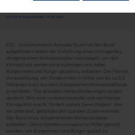
Gerechtigkeit."
LETZTE AKTUALISIERUNG: 07.05.2026
KIEL. Sozialministerin Aminata Touré hat den Bund
aufgefordert neben der Einführung eines Klimageldes,
dringend einen Klimasozialplan vorzulegen, um den
Klimaschutz weiter voranzubringen und dabei
Bürgerinnen und Bürger gezielt zu entlasten. Der Plan ist
Voraussetzung, um Fördermittel in Höhe von bis zu 5,3
Milliarden Euro aus dem Europäischen Klimasozialfonds
zu erhalten.
"Die aktuellen Herausforderungen zeigen
deutlich: Wer eine vorausschauende und nachhaltige
Klimapolitik macht, fördert soziale Gerechtigkeit. Wer
sie unterlässt, gefährdet den sozialen Zusammenhalt.
Der Bund muss dringend einen Klimasozialplan
aufstellen. Damit könnten europäische Mittel genutzt
werden, um Bürgerinnen und Bürger gezielt zu