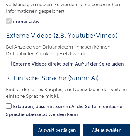
Ministerin
vollständig zu nutzen. Es werden keine persönlichen
Informationen gespeichert.
Ministerium
immer aktiv
Themen
Externe Videos (z.B. Youtube/Vimeo)
Presse
Bei Anzeige von Drittanbietern-Inhalten können
Service
Drittanbieter-Cookies gesetzt werden.
Kontakt
Externe Videos direkt beim Aufruf der Seite laden
Leichte Sprache
KI Einfache Sprache (Summ.Ai)
Einblenden eines Knopfes, zur Übersetzung der Seite in
einfache Sprache mit KI.
Sozialministerin Aminata Touré
Erlauben, dass mit Summ.Ai die Seite in einfache
zur Debatte zum Klimageld: "Eine
Sprache übersetzt werden kann
vorausschauende und nachhaltige
Klimapolitik fördert soziale
Auswahl bestätigen
Alle auswählen