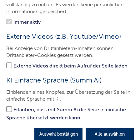
Minister
vollständig zu nutzen. Es werden keine persönlichen
Informationen gespeichert.
Ministerium
immer aktiv
Themen
Externe Videos (z.B. Youtube/Vimeo)
Presse
Bei Anzeige von Drittanbietern-Inhalten können
Service
Drittanbieter-Cookies gesetzt werden.
Kontakt
Externe Videos direkt beim Aufruf der Seite laden
Leichte Sprache
KI Einfache Sprache (Summ.Ai)
Einblenden eines Knopfes, zur Übersetzung der Seite in
einfache Sprache mit KI.
Digitalwirtschaft unter der Lupe
Erlauben, dass mit Summ.Ai die Seite in einfache
Eine neue Branchenstudie zeigt die Stärke,
Sprache übersetzt werden kann
Innovationskraft und das Wachstumspotenzial von
Schleswig-Holsteins Digitalwirtschaft – und wo es
Auswahl bestätigen
Alle auswählen
noch hakt.