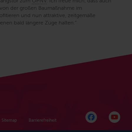
ingangstor zum
ÖPNV
. Ich freue mich, dass auch
s von der großen Baumaßnahme im
ofitieren und nun attraktive, zeitgemäße
nen bald längere Züge halten.
"
Sitemap
Barrierefreiheit