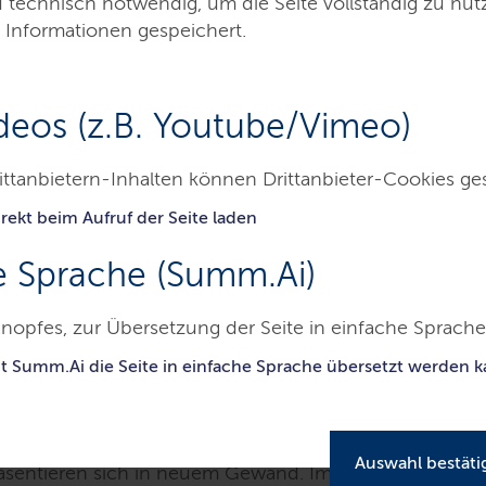
d technisch notwendig, um die Seite vollständig zu nu
itieren von modernisierte
 Informationen gespeichert.
 in Schwarzenbek, Müsse
deos (z.B. Youtube/Vimeo)
ittanbietern-Inhalten können Drittanbieter-Cookies ge
isch den Bahnhof Schwarzenbek
rekt beim Aufruf der Seite laden
26
e Sprache (Summ.Ai)
nopfes, zur Übersetzung der Seite in einfache Sprache 
it Summ.Ai die Seite in einfache Sprache übersetzt werden 
uf schleswig-holsteinischem Gebiet entlang
Auswahl bestäti
räsentieren sich in neuem Gewand. Im Rahmen