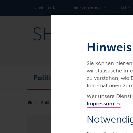
Landes­portal
Landes­regierung
Justiz
Hinweis
Sie können hier e
wir statistische I
Politik
Service
Karr
zu verstehen, wie
Informationen zum
Wer unsere Dienstl
Politik
Fahrgäste profitieren von modernisi
Impressum
Notwendig