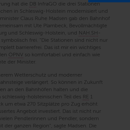
rung hat die
DB
InfraGO die drei Stationen
hen in Schleswig-Holstein modernisiert und
rsminister Claus Ruhe Madsen gab den Bahnhof
gemeinsam mit Ute Plambeck, Bevollmächtigte
rg und Schleswig-Holstein, und
NAH.SH
-
symbolisch frei. "
Die Stationen sind nicht nur
omplett barrierefrei. Das ist mir ein wichtiges
 den
ÖPNV
so komfortabel und einfach wie
nte der Minister.
esserem Wetterschutz und moderner
ahnsteige verlängert. So können in Zukunft
en an den Bahnhöfen halten und die
m schleswig-holsteinischen Teil des
RE
1
 um etwa 270 Sitzplätze pro Zug erhöht
ssertes Angebot investiert. Das ist nicht nur
e vielen Pendlerinnen und Pendler, sondern
eit der ganzen Region
", sagte Madsen. Die