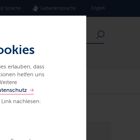
te Sprache
Gebärdensprache
English
ookies
es erlauben, dass
ationen helfen uns
Der echte Norden
Weitere
atenschutz
 Link nachlesen: