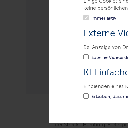
Einige Cookies sin
Fahrgäste prof
keine persönlichen
Bahnstationen
immer aktiv
und Büchen
Externe Vi
Bei Anzeige von Dr
Madsen eröffnet symbol
Externe Videos di
LETZTE AKTUALISIERUNG: 08.07.20
KI Einfach
Einblenden eines K
Erlauben, dass m
SCHWARZENBEK. Die Bahnhöfe a
der Strecke Hamburg-Berlin p