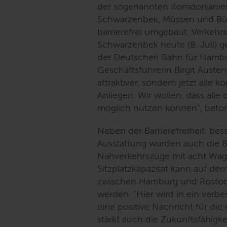
der sogenannten Korridorsanie
Schwarzenbek, Müssen und Büc
barrierefrei umgebaut. Verkeh
Schwarzenbek heute (8. Juli) 
der Deutschen Bahn für Hambu
Geschäftsführerin Birgit Austen 
attraktiver, sondern jetzt alle k
Anliegen. Wir wollen, dass alle
möglich nutzen können
", beto
Neben der Barrierefreiheit, b
Ausstattung wurden auch die B
Nahverkehrszüge mit acht Wag
Sitzplatzkapazität kann auf de
zwischen Hamburg und Rostock
werden. "
Hier wird in ein verbe
eine positive Nachricht für di
stärkt auch die Zukunftsfähigk