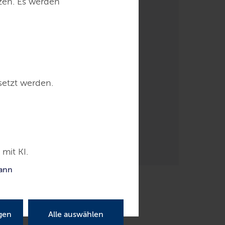
tzen. Es werden
n
n
setzt werden.
mit KI.
kann
gen
Alle auswählen