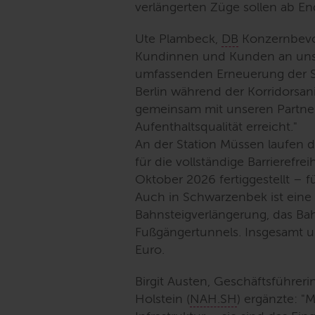
verlängerten Züge sollen ab E
Ute Plambeck,
DB
Konzernbevol
Kundinnen und Kunden an unse
umfassenden Erneuerung der S
Berlin während der Korridorsan
gemeinsam mit unseren Partner
Aufenthaltsqualität erreicht.
"
An der Station Müssen laufen di
für die vollständige Barrierefr
Oktober 2026 fertiggestellt – f
Auch in Schwarzenbek ist eine 
Bahnsteigverlängerung, das Ba
Fußgängertunnels. Insgesamt un
Euro.
Birgit Austen, Geschäftsführe
Holstein (
NAH.SH
) ergänzte: "
M