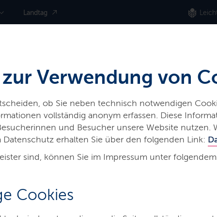
Landtag
Leich
 zur Verwendung von C
ntscheiden, ob Sie neben technisch notwendigen Cooki
nformationen vollständig anonym erfassen. Diese Inform
iere
Land & Leute
Presse
 Besucherinnen und Besucher unsere Website nutzen. 
 Datenschutz erhalten Sie über den folgenden Link:
D
eister sind, können Sie im Impressum unter folgendem
erten Bahnstationen in Schwarzenbek, Müssen und Büchen
e Cookies