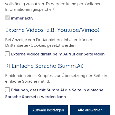
Minister
vollständig zu nutzen. Es werden keine persönlichen
Informationen gespeichert.
Ministerium
immer aktiv
Themen
Externe Videos (z.B. Youtube/Vimeo)
Presse
Bei Anzeige von Drittanbietern-Inhalten können
Service
Drittanbieter-Cookies gesetzt werden.
Kontakt
Externe Videos direkt beim Aufruf der Seite laden
KI Einfache Sprache (Summ.Ai)
Das Landesamt für Umwelt hat
Einblenden eines Knopfes, zur Übersetzung der Seite in
einfache Sprache mit KI.
die Ausnahmegenehmigung zur
Entnahme eines Goldschakals auf
Erlauben, dass mit Summ.Ai die Seite in einfache
Sprache übersetzt werden kann
Sylt erteilt
Auswahl bestätigen
Alle auswählen
LETZTE AKTUALISIERUNG: 05.06.2025