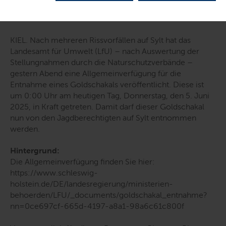
KIEL. Nach mehreren Rissvorfällen auf Sylt hat das
Landesamt für Umwelt (LfU) – nach Auswertung der
Stellungnahmen durch die Naturschutzverbände –
gestern Abend eine Allgemeinverfügung für die
Entnahme eines Goldschakals veröffentlicht. Diese ist
um 0:00 Uhr am heutigen Tag, Donnerstag, den 5. Juni
2025, in Kraft getreten. Damit darf dieser Goldschakal
nun von den Jagdberechtigten auf Sylt entnommen
werden.
Hintergrund:
Die Allgemeinverfügung finden Sie hier:
https://www.schleswig-
holstein.de/DE/landesregierung/ministerien-
behoerden/LFU/_documents/goldschakal_entnahme?
nn=0ce697cf-665d-4197-a8a1-98a6c61c800f