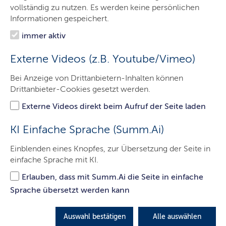
Minister
vollständig zu nutzen. Es werden keine persönlichen
Informationen gespeichert.
Ministerium
immer aktiv
Themen
Externe Videos (z.B. Youtube/Vimeo)
Presse
Bei Anzeige von Drittanbietern-Inhalten können
Service
Drittanbieter-Cookies gesetzt werden.
Kontakt
Externe Videos direkt beim Aufruf der Seite laden
KI Einfache Sprache (Summ.Ai)
Norddeutsch und Nachhaltig –
Einblenden eines Knopfes, zur Übersetzung der Seite in
einfache Sprache mit KI.
Lernorte für hohe Bildungsqualität
ausgezeichnet
Erlauben, dass mit Summ.Ai die Seite in einfache
Sprache übersetzt werden kann
LETZTE AKTUALISIERUNG: 03.07.2017
Auswahl bestätigen
Alle auswählen