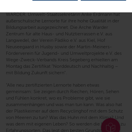
WARDER. Umwelt-Staatssekretärin Anke Erdmann hat
außerschulische Lernorte für ihre hohe Qualität in der
Bildungsarbeit ausgezeichnet. Die Arche Warder
Zentrum für alte Haus- und Nutztierrassen e.V. aus
Langwedel, der Verein Pädiko e.V. aus Kiel, Hof
Neuseegaard in Husby sowie der Martin-Meiners-
Förderverein für Jugend- und Umweltprojekte e.V. des
Wege-Zweck-Verbands Kreis Segeberg erhielten am
Montag das Zertifikat "Norddeutsch und Nachhaltig –
mit Bildung Zukunft sichern".
"
Alle neu zertifizierten Lernorte haben etwas
gemeinsam: Sie zeigen durch Riechen, Hören, Sehen
und Fühlen konkret, wo es Probleme gibt, wie sie
zusammenhängen und was man tun kann. Was also hat
der Plastikeimer auf dem Recyclinghof mit dem Schutz
von Meeren zu tun? Was das Huhn mit dem Klima? Und
was dem mit eigenen Leben? So werden die Lernorte zu
Erfahrungsorten. Das legt den besten Grundstein dafür,