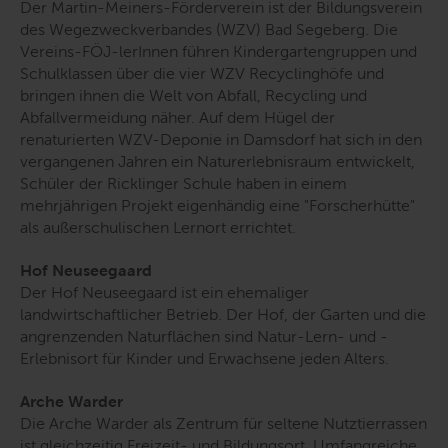
Der Martin-Meiners-Förderverein ist der Bildungsverein
des Wegezweckverbandes (WZV) Bad Segeberg. Die
Vereins-FÖJ-lerInnen führen Kindergartengruppen und
Schulklassen über die vier WZV Recyclinghöfe und
bringen ihnen die Welt von Abfall, Recycling und
Abfallvermeidung näher. Auf dem Hügel der
renaturierten WZV-Deponie in Damsdorf hat sich in den
vergangenen Jahren ein Naturerlebnisraum entwickelt,
Schüler der Ricklinger Schule haben in einem
mehrjährigen Projekt eigenhändig eine "Forscherhütte"
als außerschulischen Lernort errichtet.
Hof Neuseegaard
Der Hof Neuseegaard ist ein ehemaliger
landwirtschaftlicher Betrieb. Der Hof, der Garten und die
angrenzenden Naturflächen sind Natur-Lern- und -
Erlebnisort für Kinder und Erwachsene jeden Alters.
Arche Warder
Die Arche Warder als Zentrum für seltene Nutztierrassen
ist gleichzeitig Freizeit- und Bildungsort. Umfangreiche