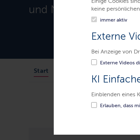
Einige Cookies sin
und Natur
keine persönlichen
immer aktiv
Externe Vi
Bei Anzeige von Dr
Externe Videos di
Minister
Ministerium
Start
KI Einfach
Einblenden eines K
Ministerien & Behörden
Mini
Erlauben, dass m
Bericht zu Rostschäden an Atommü