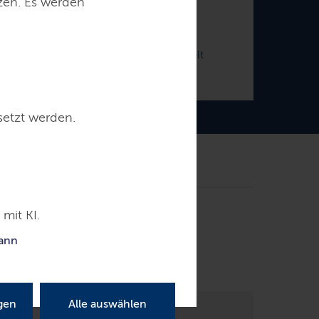
tzen. Es werden
Tobias Goldschmidt
er für Energiewende, Klimaschutz, Umwelt
und Natur
setzt werden.
mit KI.
Pressemitteilungen
kann
men
gen
Alle auswählen