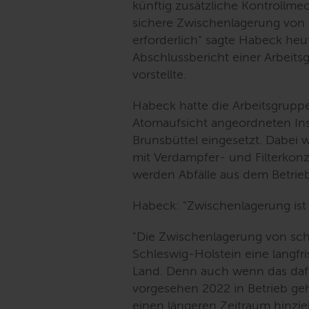
künftig zusätzliche Kontrollme
sichere Zwischenlagerung von s
erforderlich
" sagte Habeck heute
Abschlussbericht einer Arbeit
vorstellte.
Habeck hatte die Arbeitsgrupp
Atomaufsicht angeordneten Ins
Brunsbüttel eingesetzt. Dabei
mit Verdampfer- und Filterkonz
werden Abfälle aus dem Betrieb
Habeck: "
Zwischenlagerung ist
"
Die Zwischenlagerung von schw
Schleswig-Holstein eine langfri
Land. Denn auch wenn das daf
vorgesehen 2022 in Betrieb geh
einen längeren Zeitraum hinzi