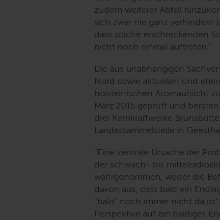
zudem weiterer Abfall hinzu
sich zwar nie ganz verhindern 
dass solche erschreckenden Sc
nicht noch einmal auftreten.
"
Die aus unabhängigen Sachver
Nord sowie aktuellen und ehem
holsteinischen Atomaufsicht z
März 2015 geprüft und beraten. 
drei Kernkraftwerke Brunsbütt
Landessammelstelle in Geesth
"
Eine zentrale Ursache der Pro
der schwach- bis mittelradioakti
wahrgenommen, weder die Betre
davon aus, dass bald ein Endla
"bald" noch immer nicht da ist
"
Perspektive auf ein baldiges E