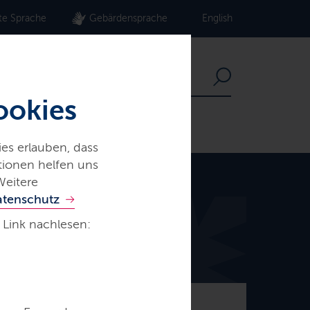
te Sprache
Gebärdensprache
English
ookies
es erlauben, dass
ationen helfen uns
Weitere
atenschutz
 Link nachlesen:
© Frank Peter