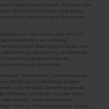
kommen
", sagte Minister Habeck. "
Korrosion wird
lassen, aber wir müssen dafür Sorge tragen,
häden wie in den Kavernen in Brunsbüttel
ständigen vom Öko-Institut und dem TÜV
aligen Mitarbeitern der schleswig-
usammengesetzte Arbeitsgruppe hat bis zum
Dabei hatte sie die Lagerung der Abfälle der
el, Krümmel und Brokdorf sowie die
acht unter die Lupe genommen.
bleme war: Keiner hat die Zwischenlagerung
ven Abfälle als eine langfristige Aufgabe
iber noch der Staat. Vielmehr gingen alle
ger vorhanden sein würde. Nur, dass dieses
, sagte Habeck. "
Diese vermeintliche
ndlager führte zu Fehleinschätzungen. Zudem