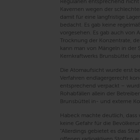
Regularien entsprechend nicht 
Kavernen wegen der schlechten
damit für eine langfristige Lag
bedacht. Es gab keine regelmäß
vorgesehen. Es gab auch von A
Trocknung der Konzentrate, de
kann man von Mängeln in der Si
Kernkraftwerks Brunsbüttel spr
Die Atomaufsicht wurde erst bet
Verfahren endlagergerecht kondi
entsprechend verpackt – wurd
Rohabfällen allein der Betreibe
Brunsbüttel in- und externe K
Habeck machte deutlich, dass 
keine Gefahr für die Bevölker
"
Allerdings gebietet es das St
offenen radioaktiven Stoffen au