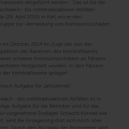
chanismen eingeführt werden. "
Das ist für die
chwach- bis mittelradioaktiven Abfällen
 (29. April 2015) in Kiel, wo er den
sgruppe zur Vermeidung von Korrosionsschäden
e im Oktober 2014 im Zuge der von der
pektion der Kavernen des Kernkraftwerks
 waren schwere Korrosionsschäden an Fässern
entraten festgestellt worden. In den Fässern
 der Kernkraftwerke gelagert.
 noch Aufgabe für Jahrzehnte
"
ach –bis mittelradioaktiven Abfällen ist in
stige Aufgabe für die Betreiber und für das
ür vorgesehene Endlager Schacht Konrad wie
t, wird die Einlagerung dort sich noch über
ehen. Durch den Rückbau der Atommeiler wird