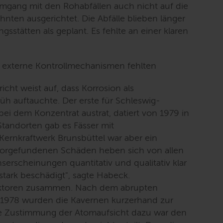
Umgang mit den Rohabfällen auch nicht auf die
hnten ausgerichtet. Die Abfälle blieben länger
stätten als geplant. Es fehlte an einer klaren
d externe Kontrollmechanismen fehlten
icht weist auf, dass Korrosion als
üh auftauchte. Der erste für Schleswig-
, bei dem Konzentrat austrat, datiert von 1979 in
tandorten gab es Fässer mit
Kernkraftwerk Brunsbüttel war aber ein
vorgefundenen Schäden heben sich von allen
serscheinungen quantitativ und qualitativ klar
stark beschädigt
", sagte Habeck.
aktoren zusammen. Nach dem abrupten
e 1978 wurden die Kavernen kurzerhand zur
ine Zustimmung der Atomaufsicht dazu war den