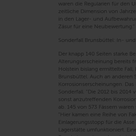
waren die Regularien für den 
zeitliche Dimension von Jahrze
in den Lager- und Aufbewahrungs
Zäsur für eine Neubewertung.
"
Sonderfall Brunsbüttel: In- un
Der knapp 140 Seiten starke Ber
Alterungserscheinung bereits fr
Holstein bislang ermittelte Fall
Brunsbüttel. Auch an anderen S
Korrosionserscheinungen. Das 
Sonderfall. "
Die 2012 bis 2014 
sonst anzutreffenden Korrosion
ab. 145 von 573 Fässern waren 
"
Hier kamen eine Reihe von F
Einlagerungsstopp für die Ass
Lagerstätte umfunktioniert. E