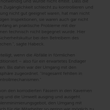
notwendig und wurde nicht erteilt. Dass die
 Zugänglichkeit schlecht zu kontrollieren und
erung nicht gut geeignet waren, hat man nicht
igen Inspektionen, sie waren auch gar nicht
nfang an praktische Probleme mit der
nen technisch nicht begegnet wurde. Hier
cherheitskultur bei den Betreibern des
echen.
", sagte Habeck.
eiligt, wenn die Abfälle in förmlichen
tioniert – also für ein erwartetes Endlager
en. Bis dahin war der Umgang mit den
rsphäre zugeordnet. "
Insgesamt fehlten in
ontrollmechanismen.
"
von den korrodierten Fässern in den Kavernen
ung und die Umwelt ausging und ausgeht.
rahlenminimierungsgebot, den Umgang mit
ch für die Mitarbeiter so gering wie möglich zu