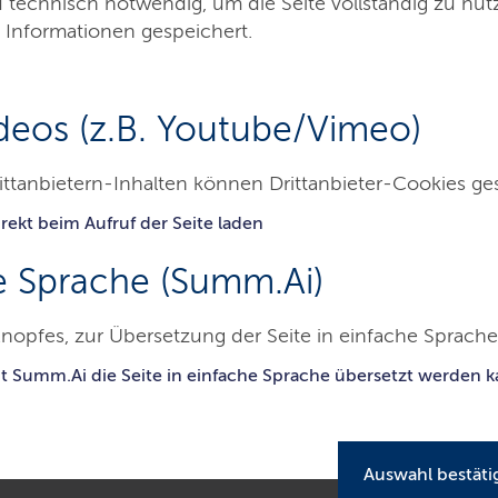
d technisch notwendig, um die Seite vollständig zu nu
 Informationen gespeichert.
Minist
deos (z.B. Youtube/Vimeo)
ittanbietern-Inhalten können Drittanbieter-Cookies ge
rekt beim Aufruf der Seite laden
Themen
Presse
Service
Kontakt
e Sprache (Summ.Ai)
nopfes, zur Übersetzung der Seite in einfache Sprache 
sterium für Energiewende, Klimaschutz, Umwelt und Natur
Presse
it Summ.Ai die Seite in einfache Sprache übersetzt werden 
llfässern: Energiewendeminister Habeck erweitert Kontrollmechanis
Auswahl bestäti