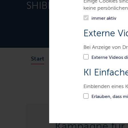
Einige Cookies sin
SHIBB Landesamt
keine persönlichen
immer aktiv
Externe Vi
Bei Anzeige von Dr
Externe Videos di
Das SHIBB
Themen
Start
KI Einfach
Ministerien & Behörden
Schle
Einblenden eines K
Erlauben, dass m
Kampagne für 