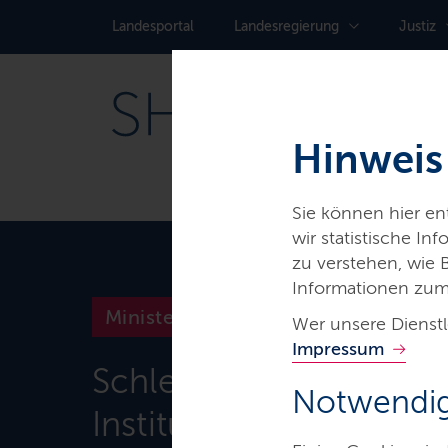
Landes­portal
Landes­regierung
Justiz
Hinweis
Sie können hier e
wir statistische I
zu verstehen, wie
Informationen zum
Ministerien & Behörden
Wer unsere Dienstl
Impressum
Schleswig-Holsteinisc
Notwendig
Institut für Berufliche 