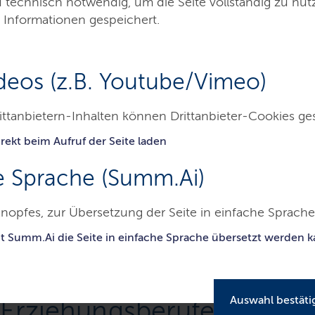
d technisch notwendig, um die Seite vollständig zu nu
 Informationen gespeichert.
deos (z.B. Youtube/Vimeo)
ittanbietern-Inhalten können Drittanbieter-Cookies ge
rekt beim Aufruf der Seite laden
Presse
Service
Kontakt
e Sprache (Summ.Ai)
swig-Holsteinisches Institut für Berufliche Bildung
Kampagne für 
nopfes, zur Übersetzung der Seite in einfache Sprache 
it Summ.Ai die Seite in einfache Sprache übersetzt werden 
Auswahl bestäti
Erziehungsberufe: "Wir