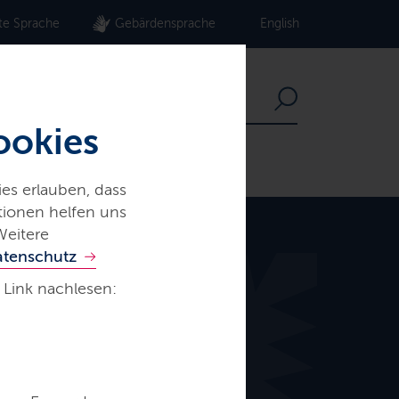
te Sprache
Gebärdensprache
English
ookies
es erlauben, dass
ationen helfen uns
Weitere
atenschutz
 Link nachlesen: