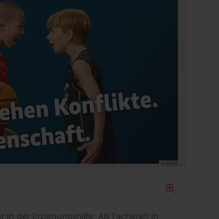
© BMBFSFJ
r in der Erziehungshilfe: Als Fachkraft in