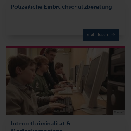
Polizeiliche Einbruchschutzberatung
mehr lesen
© ProPK
Internetkriminalität &
Medienkompetenz