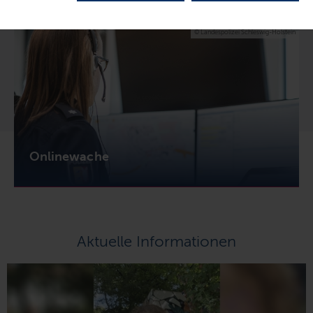
+++ Im Notfall 110 wählen! +++
© Landespolizei Schleswig-Holstein
Onlinewache
Aktuelle Informationen