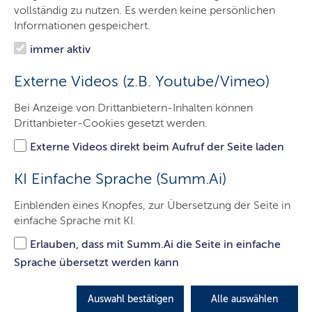
Das sind wir
vollständig zu nutzen. Es werden keine persönlichen
Informationen gespeichert.
Onlinewache
immer aktiv
Prävention
Externe Videos (z.B. Youtube/Vimeo)
Verkehrssicherheit
Bei Anzeige von Drittanbietern-Inhalten können
Fahndungen
Drittanbieter-Cookies gesetzt werden.
eRevier
Externe Videos direkt beim Aufruf der Seite laden
Kontakt
KI Einfache Sprache (Summ.Ai)
Einblenden eines Knopfes, zur Übersetzung der Seite in
einfache Sprache mit KI.
Onlinewache
Erlauben, dass mit Summ.Ai die Seite in einfache
Über die Onlinewache haben Sie die Möglichkeit, eine
Sprache übersetzt werden kann
Strafanzeige zu erstatten, der Polizei einen Hinweis zu
geben, Lob oder Beschwerde zu äußern.
Auswahl bestätigen
Alle auswählen