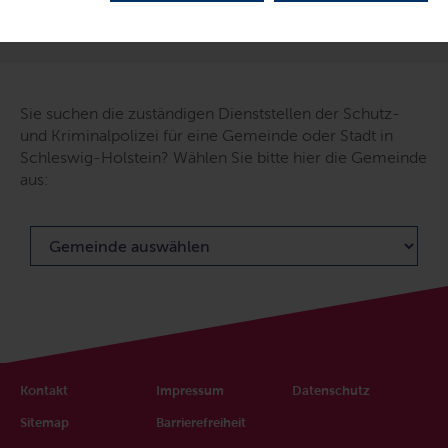
LETZTE AKTUALISIERUNG: 13.11.2025
Sie suchen die zuständigen Dienststellen der Schutz-
und Kriminalpolizei für eine Gemeinde oder Stadt in
Schleswig-Holstein? Wählen Sie bitte hier die Gemeinde
aus:
Kontakt
Impressum
Datenschutz
Sitemap
Barrierefreiheit