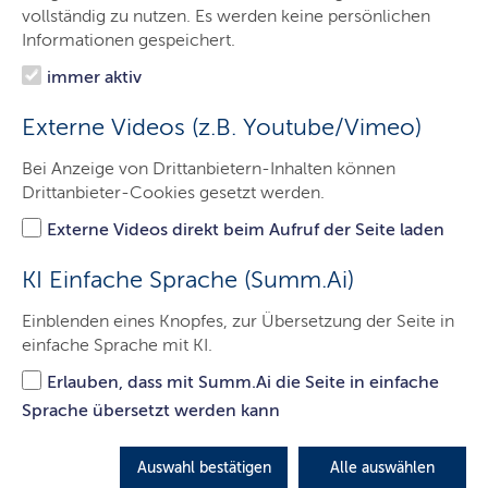
Das sind wir
vollständig zu nutzen. Es werden keine persönlichen
Informationen gespeichert.
Onlinewache
immer aktiv
Prävention
Externe Videos (z.B. Youtube/Vimeo)
Verkehrssicherheit
Bei Anzeige von Drittanbietern-Inhalten können
Fahndungen
Drittanbieter-Cookies gesetzt werden.
eRevier
Externe Videos direkt beim Aufruf der Seite laden
Kontakt
KI Einfache Sprache (Summ.Ai)
Einblenden eines Knopfes, zur Übersetzung der Seite in
einfache Sprache mit KI.
Suche nach Städten und
Erlauben, dass mit Summ.Ai die Seite in einfache
Gemeinden
Sprache übersetzt werden kann
Auswahl bestätigen
Alle auswählen