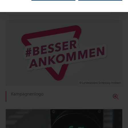
Inhalte dieser Seite
© Landespolizei Schleswig-Holstein
Kampagnenlogo