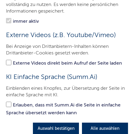
Das sind wir
vollständig zu nutzen. Es werden keine persönlichen
Informationen gespeichert.
Onlinewache
immer aktiv
Prävention
Externe Videos (z.B. Youtube/Vimeo)
Verkehrssicherheit
Bei Anzeige von Drittanbietern-Inhalten können
Fahndungen
Drittanbieter-Cookies gesetzt werden.
eRevier
Externe Videos direkt beim Aufruf der Seite laden
Kontakt
KI Einfache Sprache (Summ.Ai)
Einblenden eines Knopfes, zur Übersetzung der Seite in
einfache Sprache mit KI.
Radverkehr – #besserankommen
Erlauben, dass mit Summ.Ai die Seite in einfache
Verkehrsministerium und Landespolizei erweitern
Sprache übersetzt werden kann
Präventionskampagne
Auswahl bestätigen
Alle auswählen
LETZTE AKTUALISIERUNG: 01.08.2025