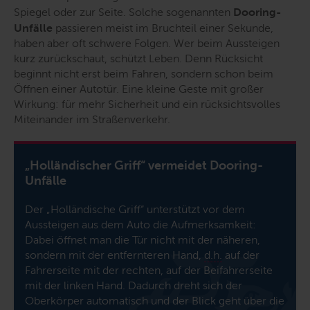
Spiegel oder zur Seite. Solche sogenannten
Dooring
-
Unfälle
passieren meist im Bruchteil einer Sekunde,
haben aber oft schwere Folgen. Wer beim Aussteigen
kurz zurückschaut, schützt Leben. Denn Rücksicht
beginnt nicht erst beim Fahren, sondern schon beim
Öffnen einer Autotür. Eine kleine Geste mit großer
Wirkung: für mehr Sicherheit und ein rücksichtsvolles
Miteinander im Straßenverkehr.
„Holländischer Griff“ vermeidet
Dooring
-
Unfälle
Der „Holländische Griff“ unterstützt vor dem
Aussteigen aus dem Auto die Aufmerksamkeit:
Dabei öffnet man die Tür nicht mit der näheren,
sondern mit der entfernteren Hand,
d.h.
auf der
Fahrerseite mit der rechten, auf der Beifahrerseite
mit der linken Hand. Dadurch dreht sich der
Oberkörper automatisch und der Blick geht über die